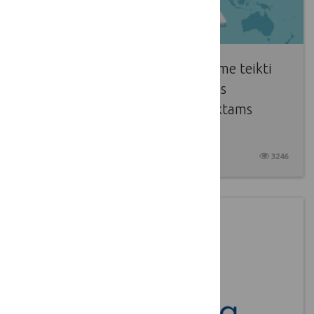
Lapkričio 3-30 dienomis kviečiame teikti
paraiškas LKT narių elektroninės
komunikacijos priemonių projektams
įgyvendinti
2021 10 27
3246