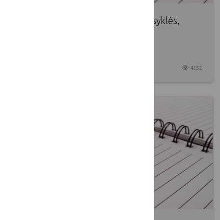
Pakeistos LKT įgyvendinimo taisyklės,
skirtos renginių komunikacijos
priemonėms
2021 07 09
4132