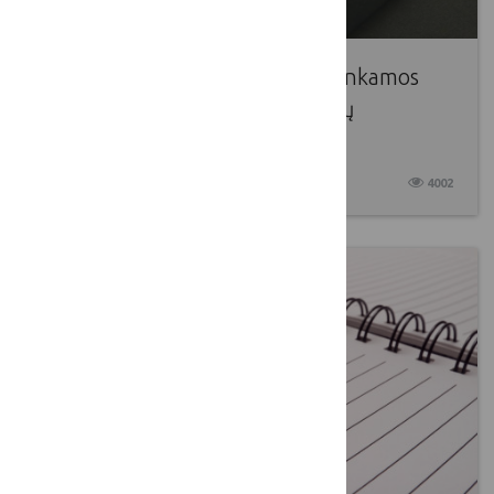
Rugpjūčio 2–31 dienomis yra renkamos
paraiškos LKT narių e-priemonių
projektams
2021 07 31
4002