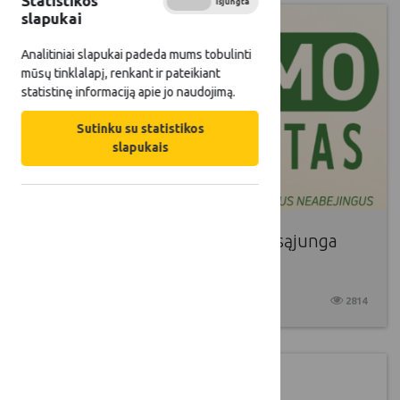
Statistikos
Įjungta
Išjungta
slapukai
Analitiniai slapukai padeda mums tobulinti
mūsų tinklalapį, renkant ir pateikiant
statistinę informaciją apie jo naudojimą.
Sutinku su statistikos
slapukais
Lietuvos kaimo bendruomenių sąjunga
kviečia į renginį
2022 03 07
2814