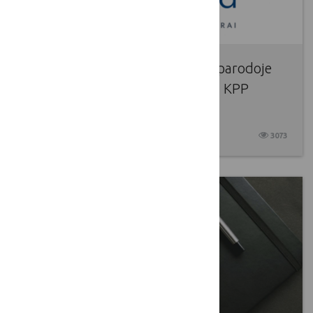
Vykusioje Žemės ūkio inovacijų parodoje
„Inno panorama 2021“ ir gerųjų KPP
projektų pavyzdžiai
2021 08 31
3073