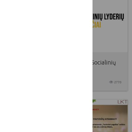
VšĮ Geri norai kviečia dalyvauti Socialinių
lyderių pusryčiuose
2022 02 01
2770