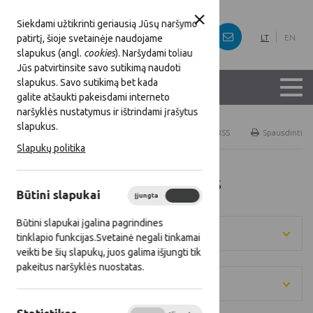
Siekdami užtikrinti geriausią Jūsų naršymo
patirtį, šioje svetainėje naudojame
LT
EN
slapukus (angl.
cookies
). Naršydami toliau
Jūs patvirtinsite savo sutikimą naudoti
slapukus. Savo sutikimą bet kada
galite atšaukti pakeisdami interneto
naršyklės nustatymus ir ištrindami įrašytus
slapukus.
Titulinis
LKT narių projektai
RSS
Spausdinti
Slapukų politika
LKT narių projektų naujienos
Būtini slapukai
Įjungta
Išjungta
Būtini slapukai įgalina pagrindines
Metai
tinklapio funkcijas.Svetainė negali tinkamai
veikti be šių slapukų, juos galima išjungti tik
pakeitus naršyklės nuostatas.
Kategorija