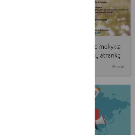
VšĮ Daugų technologijos ir verslo mokykla
skelbia gerųjų projektų pavyzdžių atranką
2022 01 26
3318