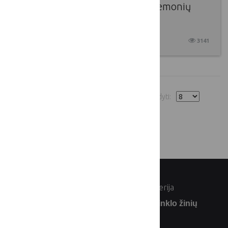
LKT renginių komunikacijos priemonių
teisinės naujovės
2021 06 15
3141
1
2
3
4
5
6
rodyti:
© Lietuvos Respublikos žemės ūkio ministerija
Užsiprenumeruokite Lietuvos kaimo tinklo žinių
naujienlaiškį: