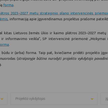
ią
formą
.
lėtros 2023–2027 metų strateginio plano intervencinės priemo
lėmis
, informaciją apie įgyvendinamus projektus prašome pateikt
al kitas Lietuvos žemės ūkio ir kaimo plėtros 2023–2027 metų
ir informavimo veikla“, SP intervencinė priemonė „Mokymai ir įg
formą
.
u būdu ir (arba) forma. Taip pat, kviečiame pridėti projekto įgy
 nuorodas (
straipsnyje būtina nurodyti projekto vykdytojo pavadin
ą.
Projekto vykdytojas
Į