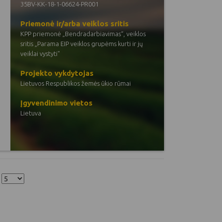
35BV-KK-18-1-06624-PR001
Priemonė ir/arba veiklos sritis
KPP priemonė „Bendradarbiavimas“, veiklos
sritis „Parama EIP veiklos grupėms kurti ir jų
veiklai vystyti"
Projekto vykdytojas
Lietuvos Respublikos žemės ūkio rūmai
Įgyvendinimo vietos
Lietuva