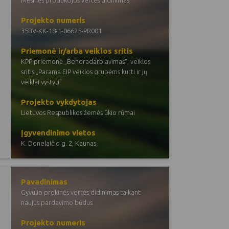
Mėsinės produkcijos vertės didinimas
Projekto numeris
35BV-KK-18-1-06625-PR001
Priemonė ir/arba veiklos sritis
KPP priemonė „Bendradarbiavimas“, veiklos
sritis „Parama EIP veiklos grupėms kurti ir jų
veiklai vystyti"
Projekto vykdytojas
Lietuvos Respublikos žemės ūkio rūmai
Įgyvendinimo vietos
K. Donelaičio g. 2, Kaunas
Pavadinimas
Gyvulio prekinės vertės didinimas taikant
naujus pardavimo būdus
Projekto numeris