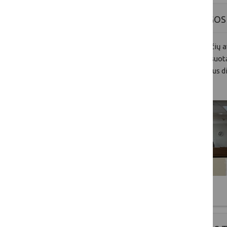
INOVATYVI BIČIŲ AVILIŲ APSAUGO
Projekto tikslai
– skatinti inovatyvių bičių 
efektyvią bičių šeimų priežiūrą, subalansuot
Specialusis projekto tikslas – skatinti ūkius
tausojimą ir gyvūnų gerovę.
Plačiau