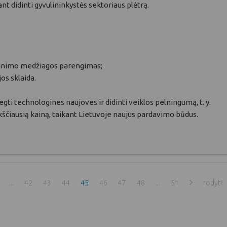
t didinti gyvulininkystės sektoriaus plėtrą.
šinimo medžiagos parengimas;
os sklaida.
egti technologines naujoves ir didinti veiklos pelningumą, t. y.
ukščiausią kainą, taikant Lietuvoje naujus pardavimo būdus.
...
42
43
44
45
46
47
48
...
51
rodyti: