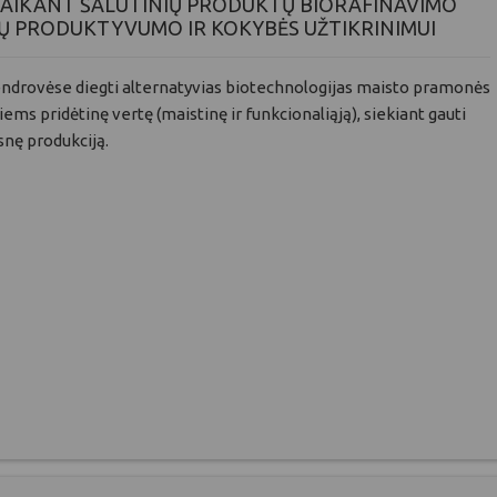
TAIKANT ŠALUTINIŲ PRODUKTŲ BIORAFINAVIMO
Ų PRODUKTYVUMO IR KOKYBĖS UŽTIKRINIMUI
endrovėse diegti alternatyvias biotechnologijas maisto pramonės
iems pridėtinę vertę (maistinę ir funkcionaliąją), siekiant gauti
nę produkciją.