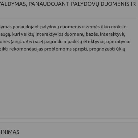
 VALDYMAS, PANAUDOJANT PALYDOVŲ DUOMENIS IR
ldymas panaudojant palydovų duomenis ir žemės ūkio mokslo
laugą, kuri veiktų interaktyvios duomenų bazės, interaktyvių
onės (angl.
interface
) pagrindu ir padėtų efektyviai, operatyviai
 teikti rekomendacijas problemoms spręsti, prognozuoti ūkių
DINIMAS