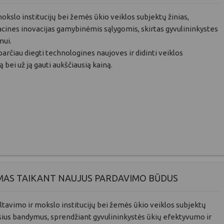
okslo institucijų bei žemės ūkio veiklos subjektų žinias,
acines inovacijas gamybinėmis sąlygomis, skirtas gyvulininkystes
mui.
sparčiau diegti technologines naujoves ir didinti veiklos
 bei už ją gauti aukščiausią kainą.
IMAS TAIKANT NAUJUS PARDAVIMO BŪDUS
tavimo ir mokslo institucijų bei žemės ūkio veiklos subjektų
uosius bandymus, sprendžiant gyvulininkystės ūkių efektyvumo ir