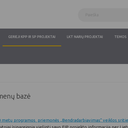
GERIEJI KPP IR SP PROJEKTAI
LKT NARIŲ PROJEKTAI
TEMOS
omenų bazė
 metų programos priemonės „Bendradarbiavimas“ veiklos srities 
dytojai įsipareigoja viešinti savo EIP projekto informaciją per Li