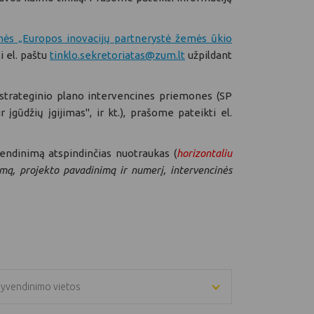
nės „Europos inovacijų partnerystė žemės ūkio
i el. paštu
tinklo.sekretoriatas@zum.lt
užpildant
 strateginio plano intervencines priemones (SP
ūdžių įgijimas", ir kt.), prašome pateikti el.
vendinimą atspindinčias nuotraukas (
horizontaliu
imą, projekto pavadinimą ir numerį, intervencinės
gyvendinimo vietos