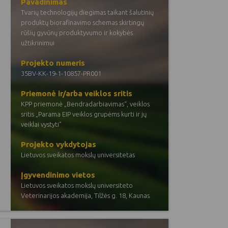
Pavadinimas
Tvarių technologijų diegimas taikant šalutinių
produktų biorafinavimo schemas skirtingų
rūšių gyvūnų produktyvumo ir kokybės
užtikrinimui
Projekto numeris
35BV-KK-19-1-10857-PR001
Priemonė ir/arba veiklos sritis
KPP priemonė „Bendradarbiavimas“, veiklos
sritis „Parama EIP veiklos grupėms kurti ir jų
veiklai vystyti"
Projekto vykdytojas
Lietuvos sveikatos mokslų universitetas
Įgyvendinimo vietos
Lietuvos sveikatos mokslų universiteto
Veterinarijos akademija, Tilžės g. 18, Kaunas