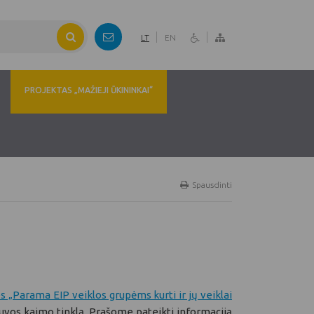
LT
EN
PROJEKTAS „MAŽIEJI ŪKININKAI“
Spausdinti
„Parama EIP veiklos grupėms kurti ir jų veiklai
etuvos kaimo tinklą. Prašome pateikti informaciją