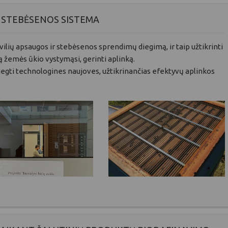
S STEBĖSENOS SISTEMA
avilių apsaugos ir stebėsenos sprendimų diegimą, ir taip užtikrinti
ą žemės ūkio vystymąsi, gerinti aplinką.
 diegti technologines naujoves, užtikrinančias efektyvų aplinkos