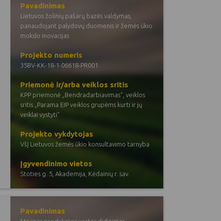
Pavadinimas
Lietuvos žolinių pašarų bazės valdymas,
panaudojant palydovų duomenis ir žemės ūkio
mokslo inovacijas
Projekto numeris
35BV-KK-18-1-06618-PR001
Priemonė ir/arba veiklos sritis
KPP priemonė „Bendradarbiavimas“, veiklos
sritis „Parama EIP veiklos grupėms kurti ir jų
veiklai vystyti"
Projekto vykdytojas
VšĮ Lietuvos žemės ūkio konsultavimo tarnyba
Įgyvendinimo vietos
Stoties g. 5, Akademija, Kėdainių r. sav.
Pavadinimas