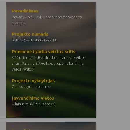
Pavadinimas
Inovatyvi bičių avilių apsaugos stebėsenos
sistema
Projekto numeris
35BV-KV-20-1-00640-PR001
Priemonė ir/arba veiklos sritis
KPP priemonė „Bendradarbiavimas“, veiklos
sritis „Parama EIP veiklos grupėms kurti ir jų
veiklai vystyti"
Projekto vykdytojas
Gamtos tyrimų centras
Įgyvendinimo vietos
Vilniaus m. (Vilniaus apskr.)