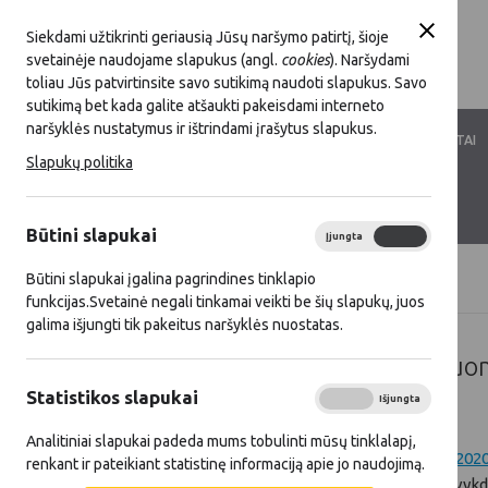
Siekdami užtikrinti geriausią Jūsų naršymo patirtį, šioje
svetainėje naudojame slapukus (angl.
cookies
). Naršydami
toliau Jūs patvirtinsite savo sutikimą naudoti slapukus. Savo
sutikimą bet kada galite atšaukti pakeisdami interneto
naršyklės nustatymus ir ištrindami įrašytus slapukus.
LKT VEIKLA
LKT NARYSTĖ
DOKUMENTAI
Slapukų politika
KONTAKTAI
D.U.K.
Būtini slapukai
Įjungta
Išjungta
Būtini slapukai įgalina pagrindines tinklapio
Titulinis
Gerieji KPP ir SP projektai
funkcijas.Svetainė negali tinkamai veikti be šių slapukų, juos
galima išjungti tik pakeitus naršyklės nuostatas.
Gerųjų projektų pavyzdžių du
Statistikos slapukai
Įjungta
Išjungta
Analitiniai slapukai padeda mums tobulinti mūsų tinklalapį,
Vadovaujantis
Lietuvos kaimo plėtros 2014-2020
renkant ir pateikiant statistinę informaciją apie jo naudojimą.
vystyti“ įgyvendinimo taisyklėmis
, projektų vyk