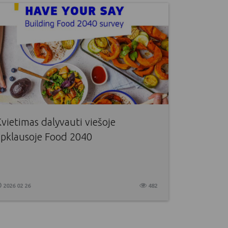
vietimas dalyvauti viešoje
apklausoje Food 2040
2026 02 26
482