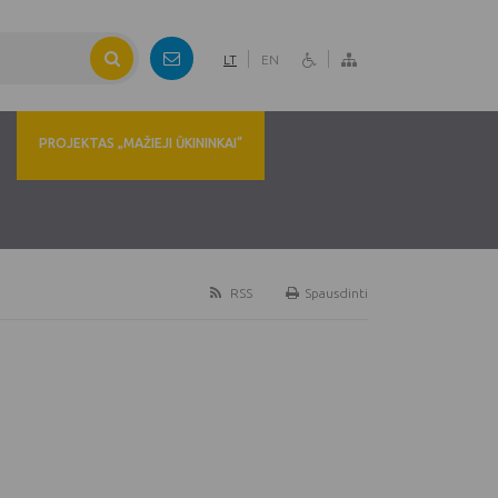
LT
EN
PROJEKTAS „MAŽIEJI ŪKININKAI“
RSS
Spausdinti