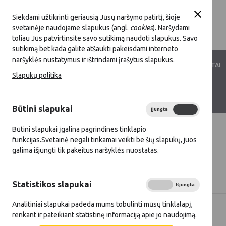
Siekdami užtikrinti geriausią Jūsų naršymo patirtį, šioje
svetainėje naudojame slapukus (angl.
cookies
). Naršydami
toliau Jūs patvirtinsite savo sutikimą naudoti slapukus. Savo
sutikimą bet kada galite atšaukti pakeisdami interneto
naršyklės nustatymus ir ištrindami įrašytus slapukus.
LKT VEIKLA
LKT NARYSTĖ
DOKUMENTAI
Slapukų politika
KONTAKTAI
D.U.K.
Būtini slapukai
Įjungta
Išjungta
Būtini slapukai įgalina pagrindines tinklapio
Titulinis
Naujienos
funkcijas.Svetainė negali tinkamai veikti be šių slapukų, juos
galima išjungti tik pakeitus naršyklės nuostatas.
Visos naujienos
Statistikos slapukai
Įjungta
Išjungta
Analitiniai slapukai padeda mums tobulinti mūsų tinklalapį,
Metai
Kategorija
renkant ir pateikiant statistinę informaciją apie jo naudojimą.