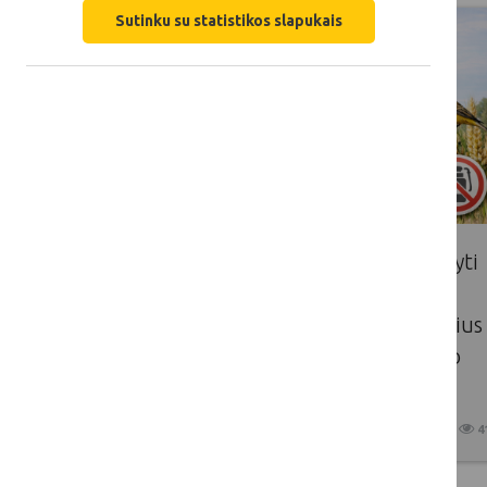
Sutinku su statistikos slapukais
Kviečiame javų augintojus atsakyti
anketos klausimus apie tai, kas
paskatintų jus taikyti ne cheminius
kenkėjų kontrolės metodus savo
javų laukuose!
2026 04 15
4