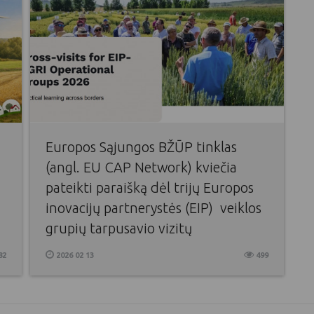
Europos Sąjungos BŽŪP tinklas
(angl. EU CAP Network) kviečia
pateikti paraišką dėl trijų Europos
inovacijų partnerystės​ (EIP) veiklos
grupių tarpusavio vizitų
82
2026 02 13
499