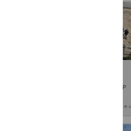
Lietuvos kaimo tinklo atstovai
dalyvavo septintajame Europos
Sąjungos šalių Nacionalinių BŽŪP
tinklų atstovų susitikime
2026 03 31
4