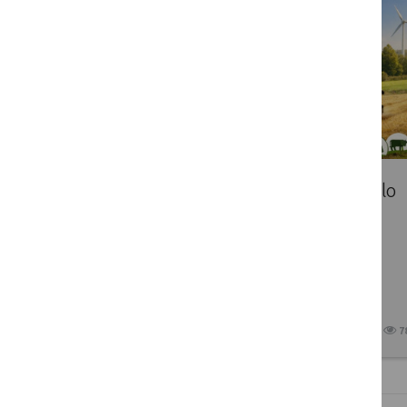
Patvirtintas Lietuvos kaimo tinklo
2026 metų veiksmų planas
2026 02 19
7