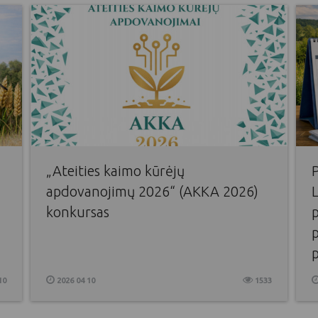
„Ateities kaimo kūrėjų
apdovanojimų 2026“ (AKKA 2026)
L
konkursas
10
2026 04 10
1533