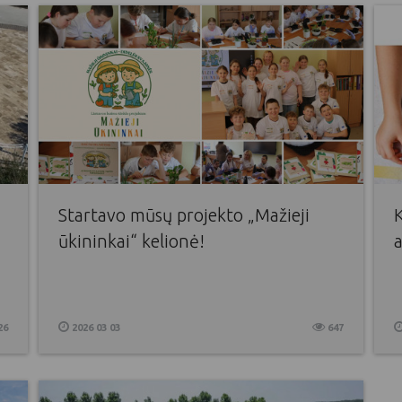
Startavo mūsų projekto „Mažieji
K
ūkininkai“ kelionė!
26
2026 03 03
647