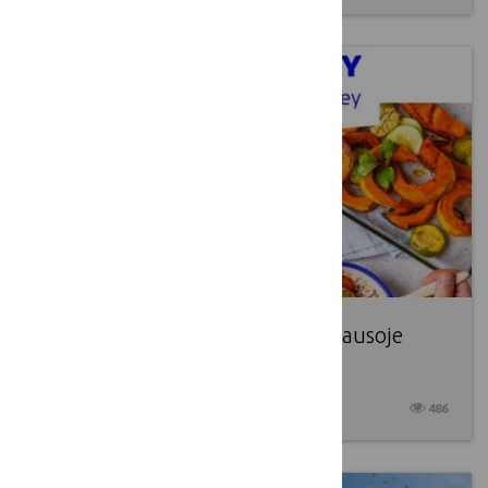
Kvietimas dalyvauti viešoje apklausoje
Food 2040
2026 02 26
486