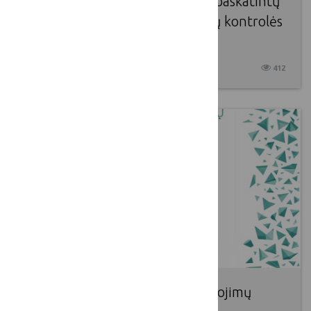
anketos klausimus apie tai, kas paskatintų
jus taikyti ne cheminius kenkėjų kontrolės
metodus savo javų laukuose!
2026 04 15
412
„Ateities kaimo kūrėjų apdovanojimų