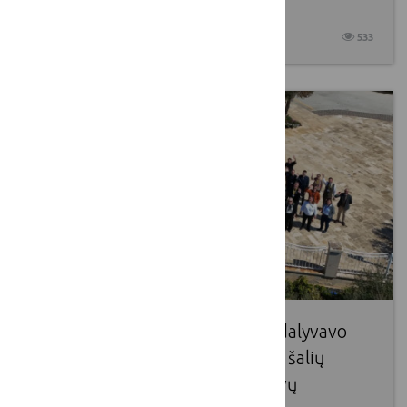
priėmimo 2026 m. tvarkaraštis
2026 04 10
533
Lietuvos kaimo tinklo atstovai dalyvavo
septintajame Europos Sąjungos šalių
Nacionalinių BŽŪP tinklų atstovų