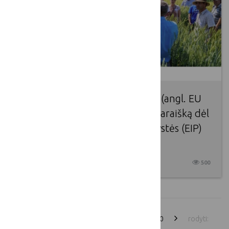
Europos Sąjungos BŽŪP tinklas (angl. EU
CAP Network) kviečia pateikti paraišką dėl
trijų Europos inovacijų partnerystės​ (EIP)
veiklos grupių tarpusavio vizitų
2026 02 13
500
1
2
3
4
5
6
7
...
70
rodyti: