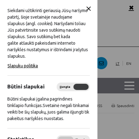
✖
A
A
A
Šriftas:
Siekdami užtikrinti geriausią Jūsų naršymo
patirtį, šioje svetainėje naudojame
baltas
Juoda
Fonas:
slapukus (angl.
cookies
). Naršydami toliau
Jūs patvirtinsite savo sutikimą naudoti
slapukus. Savo sutikimą bet kada
Rodyti
Slėpti
Iliustracijos:
galite atšaukti pakeisdami interneto
naršyklės nustatymus ir ištrindami įrašytus
slapukus.
LT
EN
Slapukų politika
Būtini slapukai
Įjungta
Išjungta
Būtini slapukai įgalina pagrindines
tinklapio funkcijas.Svetainė negali tinkamai
Titulinis
Naujienos
RSS
Spausdinti
veikti be šių slapukų, juos galima išjungti tik
pakeitus naršyklės nuostatas.
Visos naujienos