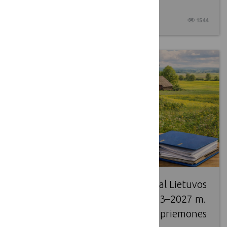
2026“ (AKKA 2026) konkursas
2026 04 10
1544
Pakeistas paramos paraiškų pagal Lietuvos
žemės ūkio ir kaimo plėtros 2023–2027 m.
strateginio plano intervencines priemones