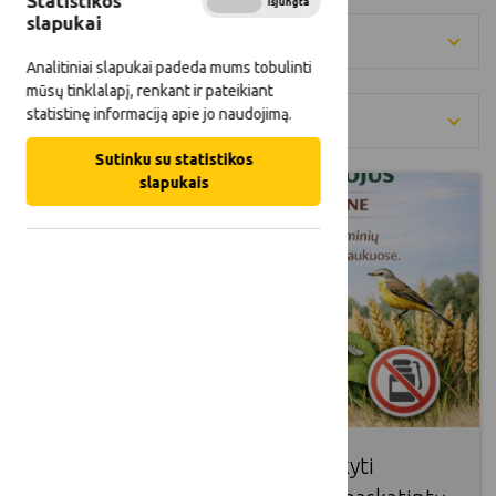
Statistikos
Įjungta
Išjungta
slapukai
Metai
Analitiniai slapukai padeda mums tobulinti
mūsų tinklalapį, renkant ir pateikiant
statistinę informaciją apie jo naudojimą.
Kategorija
Sutinku su statistikos
slapukais
Kviečiame javų augintojus atsakyti