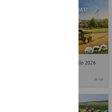
Patvirtintas Lietuvos kaimo tinklo 2026
metų veiksmų planas
2026 02 19
788