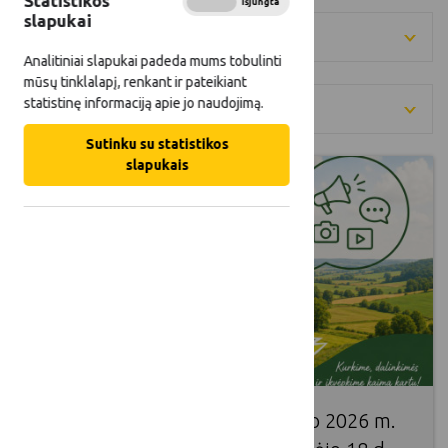
Statistikos
Įjungta
Išjungta
slapukai
Metai
Analitiniai slapukai padeda mums tobulinti
mūsų tinklalapį, renkant ir pateikiant
statistinę informaciją apie jo naudojimą.
Kategorija
Sutinku su statistikos
slapukais
Lietuvos kaimo tinklo nariai nuo 2026 m.