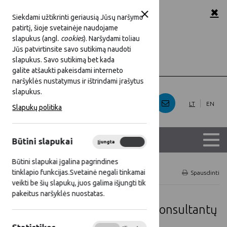
✖
A
A
A
Šriftas:
Siekdami užtikrinti geriausią Jūsų naršymo
patirtį, šioje svetainėje naudojame
baltas
Juoda
Fonas:
slapukus (angl.
cookies
). Naršydami toliau
Jūs patvirtinsite savo sutikimą naudoti
slapukus. Savo sutikimą bet kada
Rodyti
Slėpti
Iliustracijos:
galite atšaukti pakeisdami interneto
naršyklės nustatymus ir ištrindami įrašytus
slapukus.
LT
EN
Slapukų politika
Būtini slapukai
Įjungta
Išjungta
Būtini slapukai įgalina pagrindines
tinklapio funkcijas.Svetainė negali tinkamai
Titulinis
Temos
Spausdinti
veikti be šių slapukų, juos galima išjungti tik
pakeitus naršyklės nuostatas.
Nepriklausomų žemės ūkio konsultantų
mokymai