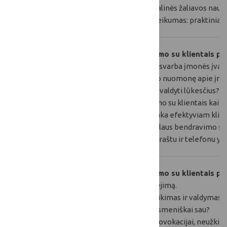
2025-11-
„Tvarus dirvožemio bei augalinės žaliavos naud
27
„Dirvožemio derlumas ir sveikumas: praktiniai 
„Profesionalaus bendravimo su klientais pri
Bendravimo su klientais svarba įmonės įvaiz
Pagal ką klientai susidaro nuomonę apie įm
2026-06-
Ko klientai tikisi? Kaip suvaldyti lūkesčius?
15
Neefektyvaus bendravimo su klientais kaina
Kiekvieno darbuotojo įtaka efektyviam klien
Efektyvaus ir profesionalaus bendravimo su k
Bendravimo su klientais raštu ir telefonu yp
„Profesionalaus bendravimo su klientais pri
Atsakomybė už susikalbėjimą.
Konfliktinių situacijų įveikimas ir valdymas.
Kaip nepriimti kritikos asmeniškai sau?
Nepasiduoti konflikto provokacijai, neužkibt