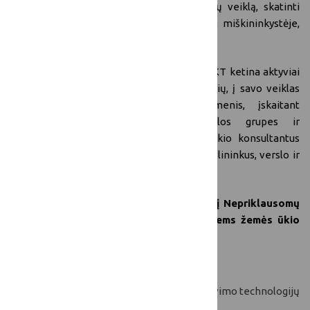
paramą EIP veiklos grupėms, viešinant jų veiklą, skatinti
inovacijas žemės ūkyje, maisto gamyboje, miškininkystėje,
kaimo vietovėse.
2023–2027 m. programavimo laikotarpiu LKT ketina aktyviai
įsitraukti į žinių sklaidą tarp visų LKT narių, į savo veiklas
įtraukdamas visus suinteresuotus asmenis, įskaitant
potencialius pareiškėjus, vietos veiklos grupes ir
bendruomenes, nepriklausomus žemės ūkio konsultantus
(aktualų jų sąrašą
galite rasti čia
), mokslininkus, verslo ir
valstybinių institucijų atstovus.
LKT sekretoriato organizuotų mokymų į Nepriklausomų
žemės ūkio konsultantų sąrašą įtrauktiems žemės ūkio
konsultantams sąrašas
2023-10-
„Tiksliojo tręšimo ūkininkavimo technologijų 
18