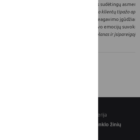
2026-06-
Dažniausiai pasitaikantys sudėtingų asmenybių
17
Diskusija: Kiekvieno sudėtingo klientų tipažo aptar
Efektyvaus klausymo ir reagavimo įgūdžiai.
Asmeninio požiūrio ir savo emocijų suvoki
Praktinis darbas: Asmeninis planas ir įsipareigojim
darbe.
© Lietuvos Respublikos žemės ūkio ministerija
Užsiprenumeruokite Lietuvos kaimo tinklo žinių
naujienlaiškį: