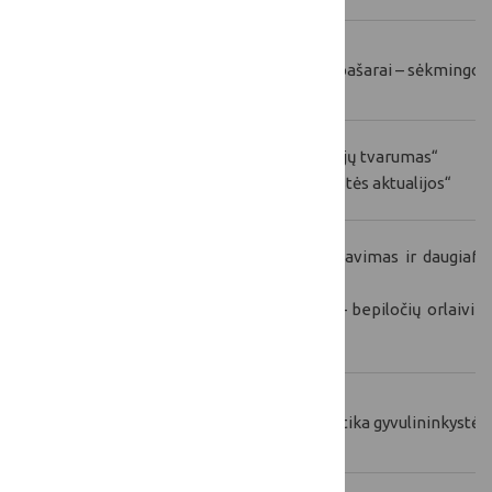
2023-12-
„Kokybiški savos gamybos pašarai – sėkmingo g
06
2025-05-
„Galvijų laikymo technologijų tvarumas“
20
„Mėsinių galvijų veislininkystės aktualijos“
„Tarpinių pasėlių diversifikavimas ir daugia
2025-05-
didinti“
22
„Nuotolinės technologijos – bepiločių orlaiv
surinkti ir skait
2025-11-
„Užkrečiamųjų ligų profilaktika gyvulininkystė
25