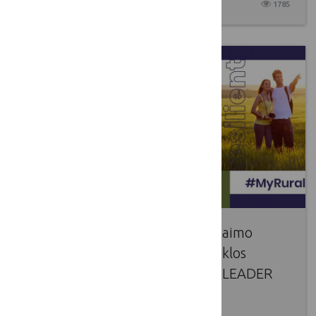
2025 04 17
1785
Dalinamės Europos LEADER ir kaimo
plėtros asociacijos bei Vietos veiklos
grupių tinklo prašymu palaikyti LEADER
programos stiprinimą visoje ES