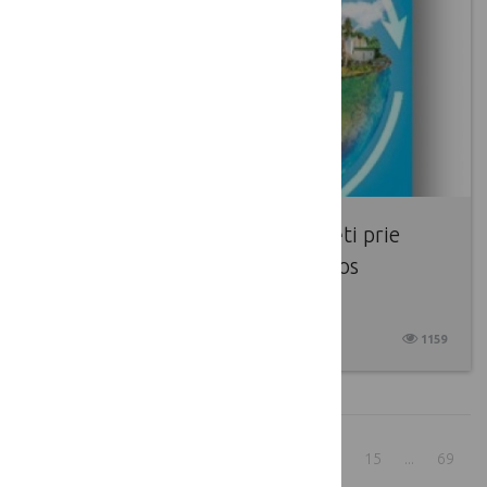
Europos Komisija kviečia prisidėti prie
naujos Bioekonomikos strategijos
iniciatyvos
2025 04 02
1159
1
...
9
10
11
12
13
14
15
...
69