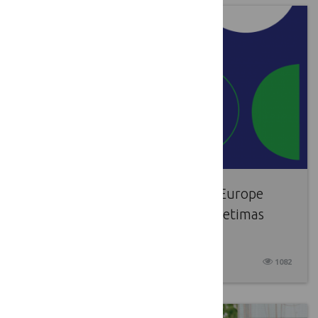
Paskelbtas „Circular Bio-based Europe
Joint Undertaking“ 2025 m. kvietimas
teikti paraiškas
2025 04 07
1082