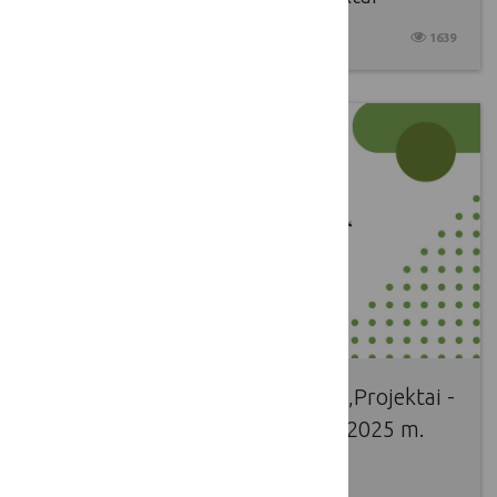
2025 04 22
1639
Kviečiame į nuotolinį seminarą „Projektai -
žingsniai į pokyčius“, kuris vyks 2025 m.
balandžio 29 d. 14 val.