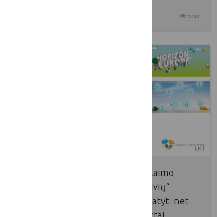
2025 04 24
1752
Balandžio 22 d. įvyko Lietuvos kaimo
tinklo organizuotas „LKT dirbtuvių“
renginys, kurio metu buvo pristatyti net
trys „Europos Horizonto“ projektai