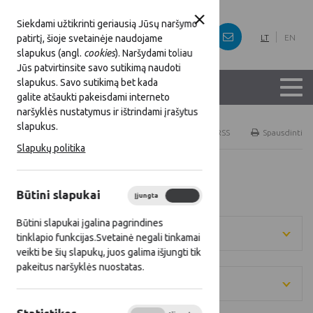
Siekdami užtikrinti geriausią Jūsų naršymo
patirtį, šioje svetainėje naudojame
LT
EN
slapukus (angl.
cookies
). Naršydami toliau
Jūs patvirtinsite savo sutikimą naudoti
slapukus. Savo sutikimą bet kada
galite atšaukti pakeisdami interneto
naršyklės nustatymus ir ištrindami įrašytus
slapukus.
Titulinis
Naujienos
RSS
Spausdinti
Slapukų politika
Visos naujienos
Būtini slapukai
Įjungta
Išjungta
Būtini slapukai įgalina pagrindines
Metai
tinklapio funkcijas.Svetainė negali tinkamai
veikti be šių slapukų, juos galima išjungti tik
pakeitus naršyklės nuostatas.
Kategorija