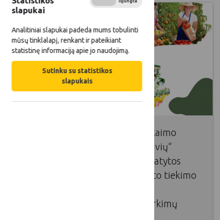
Statistikos
Įjungta
Išjungta
slapukai
Analitiniai slapukai padeda mums tobulinti
mūsų tinklalapį, renkant ir pateikiant
statistinę informaciją apie jo naudojimą.
Sutinku su statistikos
slapukais
Balandžio 24 d. įvyko Lietuvos kaimo
tinklo organizuotas „LKT dirbtuvių“
renginys, kurio metu buvo pristatytos
galimybės vystyti trumpas maisto tiekimo
grandines Lietuvoje ir aptarta
supaprastintų viešųjų maisto pirkimų
sistema