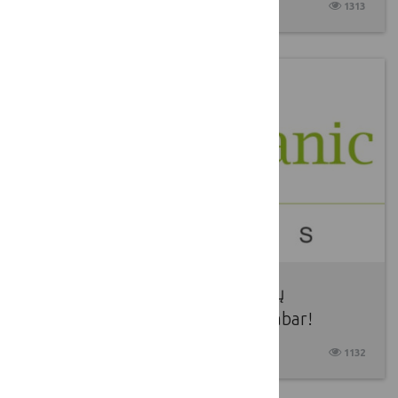
2025 04 08
1313
2025 m. ES Ekologinių iniciatyvų
apdovanojimai. Teik paraišką dabar!
2025 04 08
1132