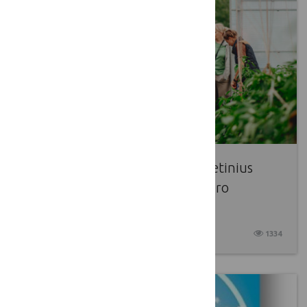
Dalinamės kvietimu palaikyti vietinius
ūkininkus ir nominuoti juos „Gero
ūkininko“ čempionatui!
2025 04 03
1334