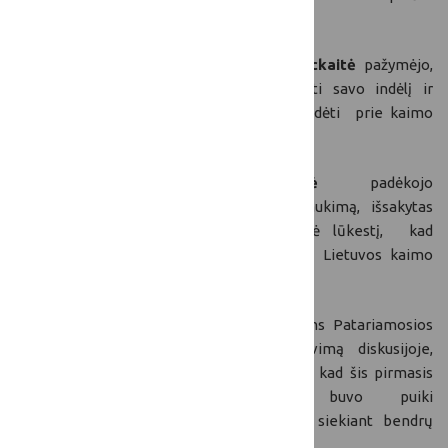
išpopuliarinta tarp vietos gyventojų.
Patariamosios tarybos narė Rita Petlickaitė
pažymėjo,
kad Tarybos nariai yra pasiruošę įnešti savo indėlį ir
akcentavo, kad Kaimo tinklas galėtų prisidėti prie kaimo
įvaizdžio formavimo.
Jurgita Pugačiauskaitė-Butrimienė
padėkojo
Patariamosios tarybos nariams už įsitraukimą, išsakytas
idėjas ir parodytą iniciatyvą, ir išreiškė lūkestį, kad
Patariamoji Taryba bus viena iš stipriųjų Lietuvos kaimo
tinklo struktūros dalių.
LKT sekretoriatas taip pat dėkoja visiems Patariamosios
tarybos posėdžio dalyviams už dalyvavimą diskusijoje,
išsakytas pastabas ir pasiūlymus. Tikimės, kad šis pirmasis
Patariamosios tarybos posėdis buvo puiki
pradžia tolimesniam bendradarbiavimui, siekiant bendrų
Lietuvos kaimo tinklo tikslų!