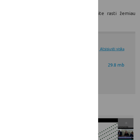
Posėdžio metu pristatytą pranešimą galite rasti žemiau
esančioje „Dokumentų" skiltyje.
Dokumentai
Atsisiųsti viską
Patariamosios tarybos
29.8 mb
posėdis.pdf
Nuotraukų galerija