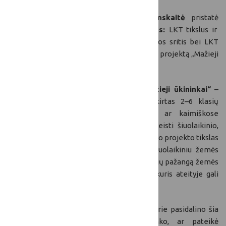
LKT sekretoriato atstovė
Gytė Grudzinskaitė
pristatė
Lietuvos kaimo tinklo veiklos aktualijas:
LKT tikslus ir
struktūrą, 2025 m. prioritetines LKT veiklos sritis bei LKT
sekretoriato vykdomą edukacinį moksleivių projektą „Mažieji
ūkininkai“.
Gytė Grudzinskaitė paminėjo, kad „Mažieji ūkininkai“
–
tai nacionalinis edukacinis projektas, skirtas 2–6 klasių
moksleiviams, gyvenantiems rajonuose ar kaimiškose
vietovėse, kuriuo siekiama vaikams atskleisti šiuolaikinio,
inovatyvaus ir tvaraus žemės ūkio pasaulį. Šio projekto tikslas
– paskatinti moksleivius susipažinti su šiuolaikiniu žemės
ūkiu, suvokti jo vertę, įdomumą, technologijų pažangą žemės
ūkyje bei sukurti teigiamą emocinį ryšį, kuris ateityje gali
lemti jų įsitraukimą į žemės ūkio sektorių.
Gytė Grudzinskaitė
padėkojo visiems, kurie pasidalino šia
informacija su ūkininkais, patys atrinko, ar pateikė