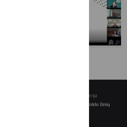
© Lietuvos Respublikos žemės ūkio ministerija
Užsiprenumeruokite Lietuvos kaimo tinklo žinių
naujienlaiškį: