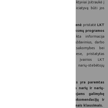
pat
pasidžiaugė, kad ir daugiau LKT narių aktyviai įsitraukė į
LKT patariamosios tarybos veiklą bei iniciatyvą būti jos
nariais-stebėtojais.
LKT sekretoriato atstovė
Diana Paliukėnienė
pristatė
LKT
patariamosios tarybos vaidmenį LKT veiksmų programos
įgyvendinime.
Pranešimo metu pateikta informacija
apie Patariamosios tarybos paskirtį ir uždavinius, darbo
principus, narių ir narių-stebėtojų atsakomybes bei
dalyvavimą sprendimų priėmimo procese, pristatytas
bendradarbiavimo modelis, aptartos įvairios LKT
Patariamosios tarybos narių ir narių-stebėtojų
bendradarbiavimo formos.
Pažymėta, kad
bendradarbiavimo modelis yra paremtas
glaudžiu bendradarbiavimu tarp tarybos narių ir narių-
stebėtojų, suteikiant nariams-stebėtojams galimybę
dalyvauti diskusijose dėl priimamų rekomendacijų ir
sprendimų, bei teikti pasiūlymus svarstomais klausimais.