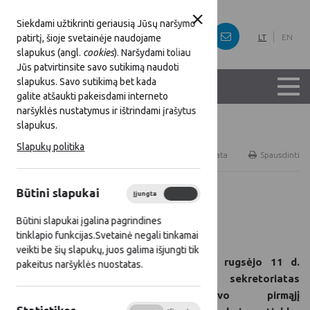
Siekdami užtikrinti geriausią Jūsų naršymo
patirtį, šioje svetainėje naudojame
LT
EN
slapukus (angl.
cookies
). Naršydami toliau
Jūs patvirtinsite savo sutikimą naudoti
slapukus. Savo sutikimą bet kada
galite atšaukti pakeisdami interneto
naršyklės nustatymus ir ištrindami įrašytus
slapukus.
Titulinis
Naujienos
Slapukų politika
RSS
Naujienų prenumerata
Spausdinti
Būtini slapukai
Įjungta
Išjungta
Visos naujienos
Būtini slapukai įgalina pagrindines
2025 09 11
tinklapio funkcijas.Svetainė negali tinkamai
veikti be šių slapukų, juos galima išjungti tik
2025 m. rugsėjo 11 d.
pakeitus naršyklės nuostatas.
LKT sekretoriatas
organizavo pirmąjį