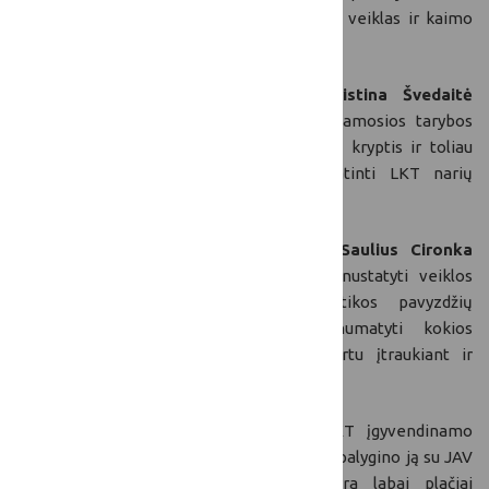
aktyvesnio Tinklo narių įsitraukimo į LKT veiklas ir kaimo
gyvybiškumo skatinimo.
LKT patariamosios tarybos narė Kristina Švedaitė
pažymėjo, kad yra svarbu pratęsti Patariamosios tarybos
narių diskusijas apie prioritetines veiklos kryptis ir toliau
aptarti būdus, kaip būtų galima paskatinti LKT narių
aktyvumą.
Patariamosios tarybos narys Gintas Saulius Cironka
pasiūlė Patariamosios tarybos nariams nustatyti veiklos
prioritetus, pavyzdžiui, gerosios praktikos pavyzdžių
surinkimas, idėjų generavimas, ir numatyti kokios
priemonėmis jas galima įgyvendinti, kartu įtraukiant ir
bendruomenes, ir kaimo tinklo narius.
Gintas Saulius Cironka
pasveikino LKT įgyvendinamo
projekto
„Mažieji ūkininkai“ iniciatyvą
ir palygino ją su JAV
įgyvendinama
„4-H“ iniciatyva,
kuri yra labai plačiai