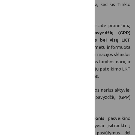
informaciją apie ūkių kontaktus. Pažymėta, kad šis Tinklo
narių indėlis yra labai svarbus.
LKT sekretoriato atstovė
Ieva Mizejė
pristatė pranešimą
apie
Projektų gerosios praktikos pavyzdžių (GPP)
identifikavimą ir Patariamosios tarybos bei visų LKT
narių įsitraukimą į šį procesą.
Pranešimo metu informuota
apie GPP duomenų bazės kaupimą, šios informacijos sklaidos
užtikrinimą. Taip pat, aptartos Patariamosios tarybos narių ir
narių-stebėtojų įsitraukimo į GPP paieškos, jų pateikimo LKT
sekretoriatui bei sklaidos procesus galimybės.
Ieva Mizejė
paskatino Patariamosios tarybos narius aktyviai
įsitraukti į projektų gerosios praktikos pavyzdžių (GPP)
identifikavimo procesą.
Žemės ūkio viceministras Andrius Palionis
pasveikino
posėdžio dalyvius ir paskatino juos aktyviai įsitraukti į
Lietuvos kaimo tinklo veiklas, teikti pasiūlymus dėl