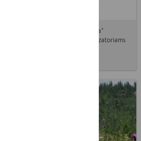
Žodžio „Negaliu“ ir „Neįmanoma“
programos „Socifaction“ organizatoriams
nėra
2017 02 01