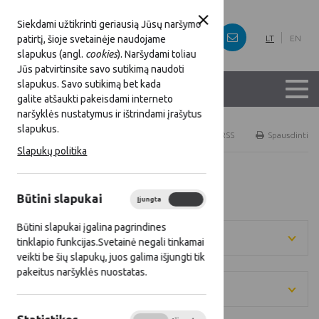
Siekdami užtikrinti geriausią Jūsų naršymo
patirtį, šioje svetainėje naudojame
LT
EN
slapukus (angl.
cookies
). Naršydami toliau
Jūs patvirtinsite savo sutikimą naudoti
slapukus. Savo sutikimą bet kada
galite atšaukti pakeisdami interneto
naršyklės nustatymus ir ištrindami įrašytus
slapukus.
Titulinis
Naujienos
RSS
Spausdinti
Slapukų politika
Visos naujienos
Būtini slapukai
Įjungta
Išjungta
Būtini slapukai įgalina pagrindines
Metai
tinklapio funkcijas.Svetainė negali tinkamai
veikti be šių slapukų, juos galima išjungti tik
pakeitus naršyklės nuostatas.
Kategorija