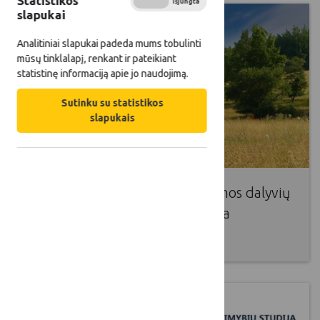
Statistikos
Įjungta
Išjungta
slapukai
Analitiniai slapukai padeda mums tobulinti
mūsų tinklalapį, renkant ir pateikiant
statistinę informaciją apie jo naudojimą.
Sutinku su statistikos
slapukais
Straipsnis apie LEADER programos dalyvių
diskusiją inovacijų vystymo tema
2017 03 02