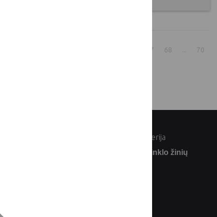
1
...
62
63
64
65
66
67
68
...
70
rodyti:
© Lietuvos Respublikos žemės ūkio ministerija
Užsiprenumeruokite Lietuvos kaimo tinklo žinių
naujienlaiškį: