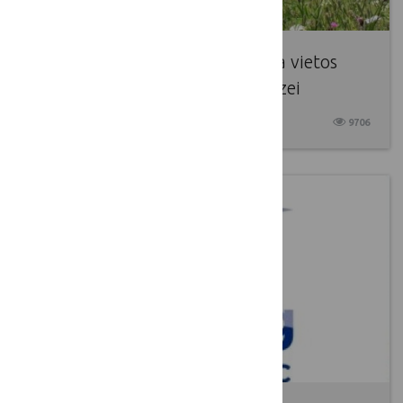
LKT laikinoji darbo grupė, skirta vietos
plėtros strategijų kokybės analizei
2017 01 20
9706