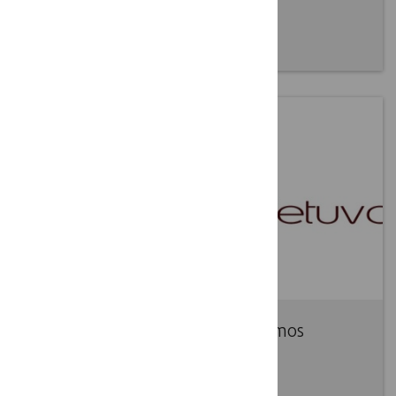
skatinti
2016 12 06
Paskelbtas LKT veiksmų programos
projektas
2016 11 17