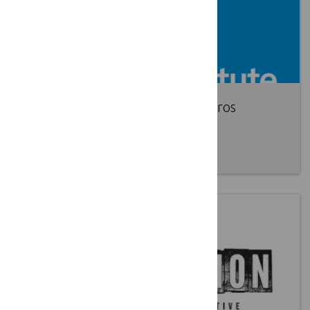
Švedijos Institutas kviečia į vasaros
akademiją
2017 02 02