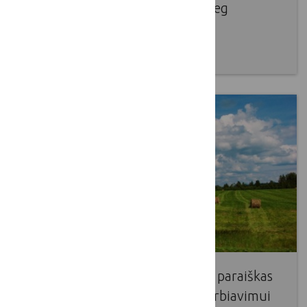
Paskelbtas 2014-2020 m. Interreg
papildomas kvietimas
2017 01 19
Švedijos institutas kviečia teikti paraiškas
Baltijos jūros regiono bendradarbiavimui