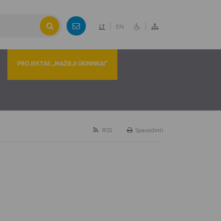
LT
EN
PROJEKTAS „MAŽIEJI ŪKININKAI“
RSS
Spausdinti