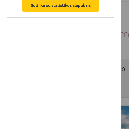
Sutinku su statistikos slapukais
Lietuvos kaimo tinklas 2014-2020
programiniu laikotarpiu
2016 08 09