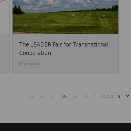
The LEADER Fair for Transnational
Cooperation
2016 06 08
1
...
65
66
67
68
69
70
rodyti: