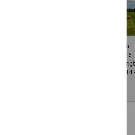
Informuojame, kad 2014-2020 m.
Tinklo veiksmų programos ir 2016
m. veiksmų plano projektai parengt
pagal Lietuvos kaimo plėtros 2014 
2020 m. programą.
2016 07 28