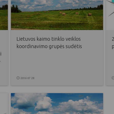
Lietuvos kaimo tinklo veiklos
koordinavimo grupės sudėtis
i
-
2016 07 28