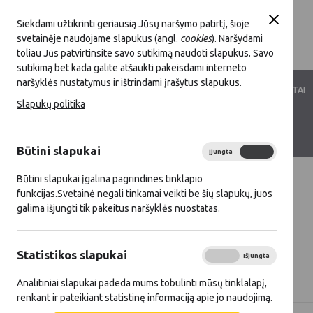
Siekdami užtikrinti geriausią Jūsų naršymo patirtį, šioje
svetainėje naudojame slapukus (angl.
cookies
). Naršydami
toliau Jūs patvirtinsite savo sutikimą naudoti slapukus. Savo
sutikimą bet kada galite atšaukti pakeisdami interneto
naršyklės nustatymus ir ištrindami įrašytus slapukus.
LKT VEIKLA
LKT NARYSTĖ
DOKUMENTAI
Slapukų politika
KONTAKTAI
D.U.K.
Būtini slapukai
Įjungta
Išjungta
Būtini slapukai įgalina pagrindines tinklapio
Titulinis
Naujienos
funkcijas.Svetainė negali tinkamai veikti be šių slapukų, juos
galima išjungti tik pakeitus naršyklės nuostatas.
Visos naujienos
Statistikos slapukai
Įjungta
Išjungta
Analitiniai slapukai padeda mums tobulinti mūsų tinklalapį,
Metai
Kategorija
renkant ir pateikiant statistinę informaciją apie jo naudojimą.