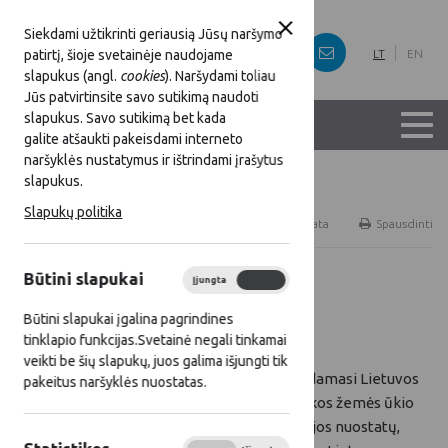
Siekdami užtikrinti geriausią Jūsų naršymo
patirtį, šioje svetainėje naudojame
LT
EN
slapukus (angl.
cookies
). Naršydami toliau
Jūs patvirtinsite savo sutikimą naudoti
slapukus. Savo sutikimą bet kada
galite atšaukti pakeisdami interneto
naršyklės nustatymus ir ištrindami įrašytus
slapukus.
Titulinis
Naujienos
Slapukų politika
RSS
Naujienų prenumerata
Spausdinti
Būtini slapukai
Įjungta
Išjungta
Visos naujienos
Būtini slapukai įgalina pagrindines
2016 07 28
tinklapio funkcijas.Svetainė negali tinkamai
veikti be šių slapukų, juos galima išjungti tik
Vadovaudamasi Lietuvos
pakeitus naršyklės nuostatas.
Respublikos žemės ūkio
ministerijos nuostatų,