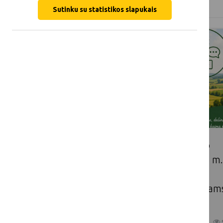
Metai
Kategorija
Sutinku su statistikos slapukais
Lietuvos kaimo tinklo nariai nuo
2026 m. rugpjūčio 17 d. iki 2026 m.
rugsėjo 18 d. kviečiami teikti
paraiškas komunikacijos projektam
įgyvendinti
2026 08 07