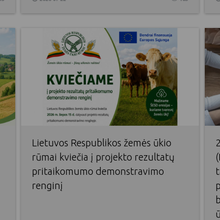
Lietuvos Respublikos žemės ūkio
2
rūmai kviečia į projekto rezultatų
(
pritaikomumo demonstravimo
renginį
p
ū