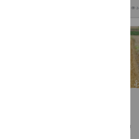
2026 07 14
2
Paskelbtas kvietimas pareikšti
susidomėjimą ekspertams,
dalyvaujantiems ES BŽŪP tinklo
(angl. EU CAP Network) tikslinių
grupių veikloje