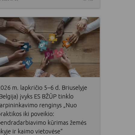
026 m. lapkričio 5–6 d. Briuselyje
Belgija) įvyks ES BŽŪP tinklo
tarpininkavimo renginys „Nuo
raktikos iki poveikio:
bendradarbiavimo kūrimas žemės
kyje ir kaimo vietovėse“