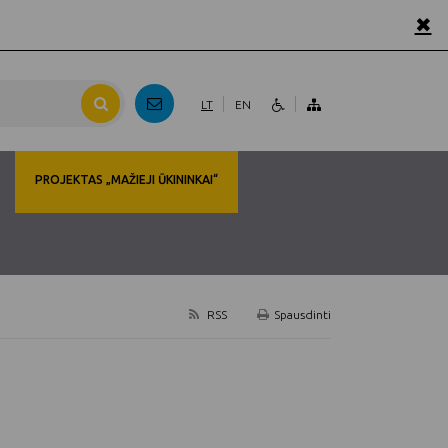
✖
LT
EN
PROJEKTAS „MAŽIEJI ŪKININKAI“
RSS
Spausdinti