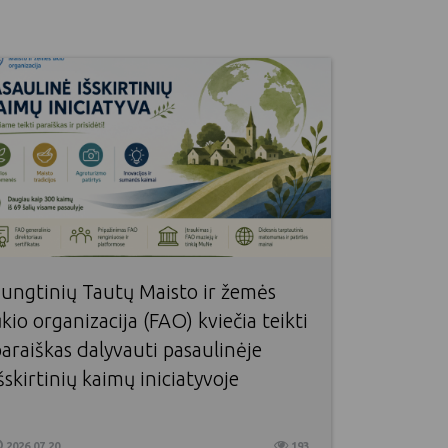
Jungtinių Tautų Maisto ir žemės
kio organizacija (FAO) kviečia teikti
araiškas dalyvauti pasaulinėje
šskirtinių kaimų iniciatyvoje
2026 07 20
193