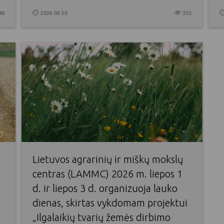
46
2026 06 30
355
Lietuvos agrarinių ir miškų mokslų
centras (LAMMC) 2026 m. liepos 1
d. ir liepos 3 d. organizuoja lauko
dienas, skirtas vykdomam projektui
„Ilgalaikių tvarių žemės dirbimo