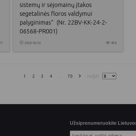
sistemų ir sėjomainų įtakos
segetalinės floros valdymui
palyginimas“ (Nr. 22BV-KK-24-2-
06568-PR001)
71
2026 06 22
454
1
2
3
4
...
70
rodyti:
Užsiprenumeruokite Lietuvos 