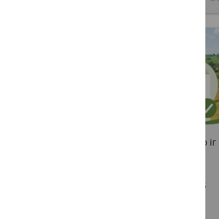
Patvirtintas Lietuvos žemės ūkio ir
kaimo plėtros 2023–2027 m.
strateginio plano techninės
paramos veiklos srities „Lietuvos
kaimo tinklas“ įgyvendinimo
taisyklių pakeitimas