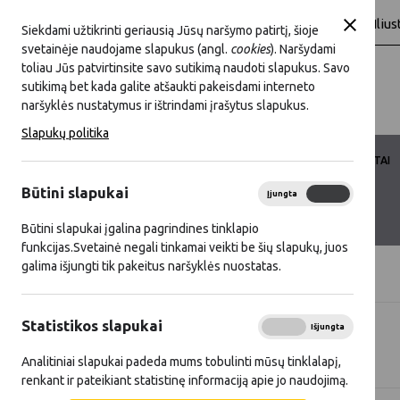
A
A
A
baltas
Juoda
Šriftas:
Fonas:
Ilius
Siekdami užtikrinti geriausią Jūsų naršymo patirtį, šioje
svetainėje naudojame slapukus (angl.
cookies
). Naršydami
toliau Jūs patvirtinsite savo sutikimą naudoti slapukus. Savo
sutikimą bet kada galite atšaukti pakeisdami interneto
naršyklės nustatymus ir ištrindami įrašytus slapukus.
Slapukų politika
LKT VEIKLA
LKT NARYSTĖ
DOKUMENTAI
Būtini slapukai
Įjungta
Išjungta
KONTAKTAI
D.U.K.
Būtini slapukai įgalina pagrindines tinklapio
funkcijas.Svetainė negali tinkamai veikti be šių slapukų, juos
galima išjungti tik pakeitus naršyklės nuostatas.
Titulinis
Naujienos
Statistikos slapukai
Įjungta
Išjungta
Visos naujienos
Analitiniai slapukai padeda mums tobulinti mūsų tinklalapį,
renkant ir pateikiant statistinę informaciją apie jo naudojimą.