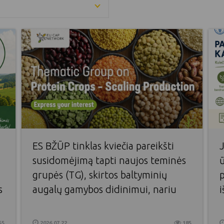
ES BŽŪP tinklas kviečia pareikšti
susidomėjimą tapti naujos teminės
ū
grupės (TG), skirtos baltyminių
p
s
augalų gamybos didinimui, nariu
i
55
2026 07 22
185