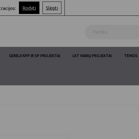
Rodyti
Slėpti
tracijos:
GERIEJI KPP IR SP PROJEKTAI
LKT NARIŲ PROJEKTAI
TEMOS