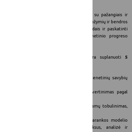
tikslumo ir intensyvumo didinimui.
2. Supažindinti mėsinių galvijų augintojus su pažangiais ir
tiksliais mėsinių galvijų selekcionuojamų požymių ir bendros
veislinės vertės indeksų nustatymo metodais ir paskatinti
juos pradėti taikyti mėsinių galvijų genetinio progreso
didinimui.
Siekiant įgyvendinti Projekto tikslus yra suplanuoti
5
projekto įgyvendinimo etapai:
1. Mėsinių galvijų veislinių fenotipinių – genetinių savybių
įvertinimas ir analizė.
2. Mėsinių galvijų genetinio potencialo įvertinimas pagal
genominio profilio žymenis.
3. Mėsinių galvijų bandų selekcijos programų tobulinimas,
tikslinimas ir intensyvinimas.
4. Selekcionuojamų galvijų atrankos ir parankos modelio
pagal genetinio profilio žymenų indeksus, analizė ir