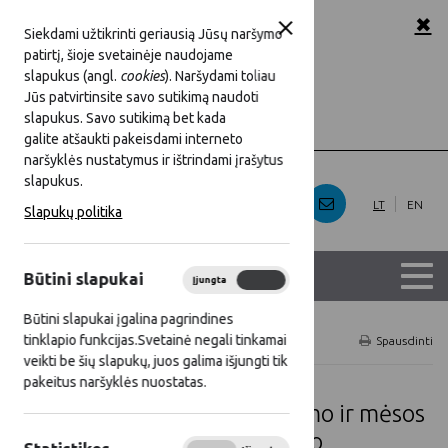
✖
A
A
A
Šriftas:
Siekdami užtikrinti geriausią Jūsų naršymo
patirtį, šioje svetainėje naudojame
baltas
Juoda
Fonas:
slapukus (angl.
cookies
). Naršydami toliau
Jūs patvirtinsite savo sutikimą naudoti
slapukus. Savo sutikimą bet kada
Rodyti
Slėpti
Iliustracijos:
galite atšaukti pakeisdami interneto
naršyklės nustatymus ir ištrindami įrašytus
slapukus.
LT
EN
Slapukų politika
Būtini slapukai
Įjungta
Išjungta
Būtini slapukai įgalina pagrindines
tinklapio funkcijas.Svetainė negali tinkamai
Titulinis
Projektai
Spausdinti
veikti be šių slapukų, juos galima išjungti tik
pakeitus naršyklės nuostatas.
Mėsinių galvijų produktyvumo ir mėsos
kokybės genetinio potencialo