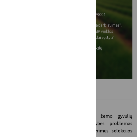
žymenis
Projekto numeris
35BV-KK-22-1-05006-PR001
Priemonė ir/arba
KPP priemonė „Bendradarbiavimas“,
veiklos sritis:
veiklos sritis „Parama EIP veiklos
grupėms kurti ir jų veiklai vystyti"
Projekto vykdytojas:
Lietuvos sveikatos mokslų
universitetas
Įgyvendinimo vietos:
Tilžės g. 18 Kaunas
Projekto aprašymas
Projekto tikslai:
1. Spręsti mėsinių galvijų sektoriaus žemo gyvulių
produktyvumo ir prastos mėsos kokybės problemas
pritaikant genominio profilio žymenų tyrimus selekcijos