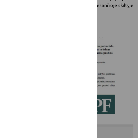
įgyvendinimo ataskaitą galite rasti žemiau esančioje skiltyje
„Dokumentai“.
Nuotraukų galerija