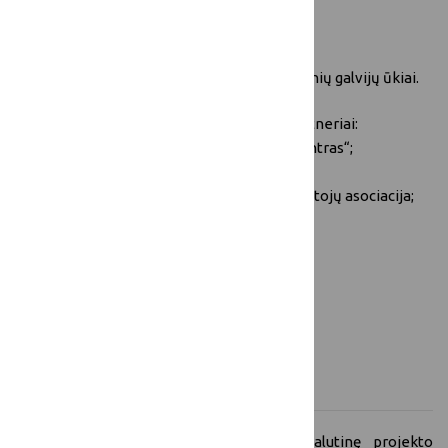
ekonominis vertinimas.
5. Projektų rezultatų sklaida.
Projekto tikslinės grupės
– Lietuvos mėsinių galvijų ūkiai.
Tiesiogiai projekto veiklose dalyvauja 9 partneriai:
1. VšĮ „Tęstinio mokymo ir konsultavimo centras“;
2. AB „Lietuvos veislininkystė“;
3. Lietuvos mėsinių galvijų augintojų ir gerintojų asociacija;
4. Ūkininkė Eglė Butkienė;
5. Ūkininkas Arūnas Cicėnas;
6. Ūkininkas Rimantas Rimkus;
7. Ūkininkė Aušrinė Starke;
8. Ūkininkas Nerijus Zobernis;
9. Ūkininkas Artūras Česnauskas.
Viešinimas
Išsamią informaciją apie projektą ir galutinę projekto