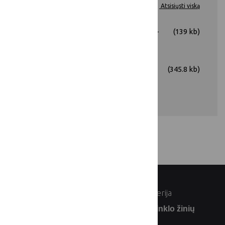
Dokumentai
Atsisiųsti viską
EIP ataskaita Nr. 35BV-KK-22-
(139 kb)
1-05006.docx
Galutinė ataskaita 35BV-KK-
(345.8 kb)
22-1-05006.pdf
© Lietuvos Respublikos žemės ūkio ministerija
Užsiprenumeruokite Lietuvos kaimo tinklo žinių
naujienlaiškį: