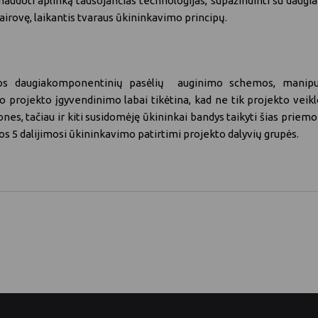
 naudoti aplinką tausojančias technologijas, supažindinti su daug
vairovę, laikantis tvaraus ūkininkavimo principų.
augiakomponentinių pasėlių auginimo schemos, manipuliuoj
rojekto įgyvendinimo labai tikėtina, kad ne tik projekto veiklos
 tačiau ir kiti susidomėję ūkininkai bandys taikyti šias priemo
os 5 dalijimosi ūkininkavimo patirtimi projekto dalyvių grupės.