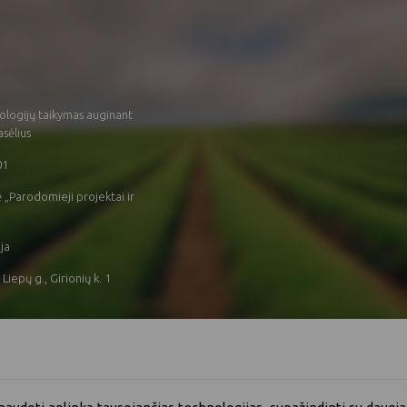
ologijų taikymas auginant
sėlius
01
 „Parodomieji projektai ir
ija
 Liepų g., Girionių k. 1