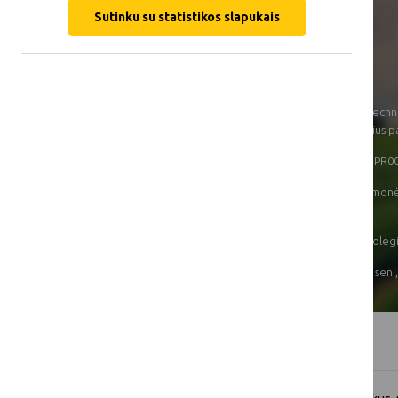
Gauta paramos lėšų
99 999,00 Eur
Sutinku su statistikos slapukais
suma:
Projekto
2026-03 – 2028-03
įgyvendinimo trukmė:
Pavadinimas:
Aplinką tausojančių techn
daugiakomponentinius pa
Projekto numeris
23PA-KK-25-1-05501-PR0
Priemonė ir/arba
SP intervencinė priemonė
veiklos sritis:
informavimo veikla“
Projekto vykdytojas:
Lietuvos inžinerijos koleg
Įgyvendinimo vietos:
Kauno r. sav., Samylų sen.,
Projekto aprašymas