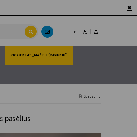
✖
LT
EN
PROJEKTAS „MAŽIEJI ŪKININKAI“
Spausdinti
s pasėlius