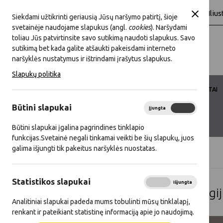
A
A
A
baltas
Juoda
Šriftas:
Fonas:
Ilius
Siekdami užtikrinti geriausią Jūsų naršymo patirtį, šioje
svetainėje naudojame slapukus (angl.
cookies
). Naršydami
toliau Jūs patvirtinsite savo sutikimą naudoti slapukus. Savo
sutikimą bet kada galite atšaukti pakeisdami interneto
naršyklės nustatymus ir ištrindami įrašytus slapukus.
Slapukų politika
LKT VEIKLA
LKT NARYSTĖ
DOKUMENTAI
Būtini slapukai
Įjungta
Išjungta
KONTAKTAI
D.U.K.
Būtini slapukai įgalina pagrindines tinklapio
funkcijas.Svetainė negali tinkamai veikti be šių slapukų, juos
galima išjungti tik pakeitus naršyklės nuostatas.
Titulinis
Projektai
Statistikos slapukai
Įjungta
Išjungta
Aplinką tausojančių technologi
Analitiniai slapukai padeda mums tobulinti mūsų tinklalapį,
renkant ir pateikiant statistinę informaciją apie jo naudojimą.