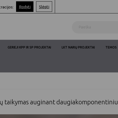
Rodyti
Slėpti
tracijos:
GERIEJI KPP IR SP PROJEKTAI
LKT NARIŲ PROJEKTAI
TEMOS
jų taikymas auginant daugiakomponentiniu