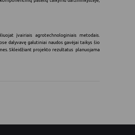
iakomponentinių pasėlių taikymu daržininkystėje,
at įvairiais agrotechnologiniais metodais.
e dalyvavę galutiniai naudos gavėjai taikys šio
nes. Skleidžiant projekto rezultatus planuojama