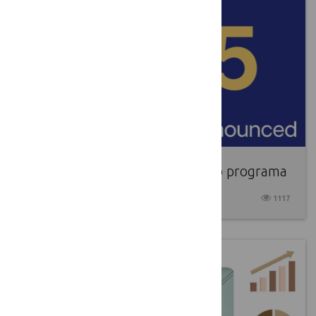
Paskelbta CBE JU metinė darbo programa
2025 01 14
1117