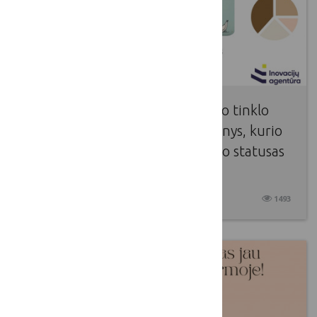
Sausio 14d. įvyko Lietuvos kaimo tinklo
organizuojamas dirbtuvių renginys, kurio
metu pristatytas socialinio verslo statusas
pagal SVV įstatymą
2025 01 14
1493