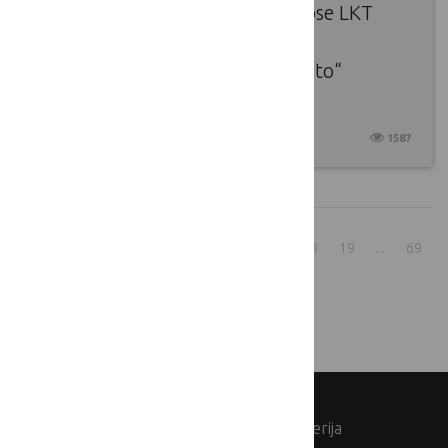
2024 m. gruodžio 12 d. įvykusiose LKT
dirbtuvėse pristatyti Lietuvoje
įgyvendinami „Europos Horizonto“
projektai
2024 12 12
1587
1
...
13
14
15
16
17
18
19
...
69
rodyti:
© Lietuvos Respublikos žemės ūkio ministerija