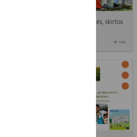
Tarptautinės lyderystės dirbtuvės, skirtos
kaimo vietovių jaunimui
2024 12 18
1095