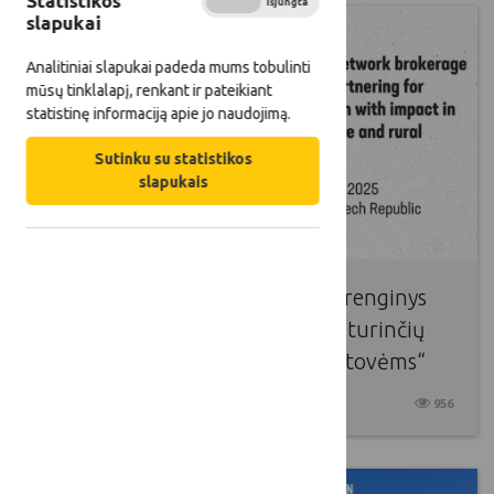
Statistikos
Įjungta
Išjungta
slapukai
Analitiniai slapukai padeda mums tobulinti
mūsų tinklalapį, renkant ir pateikiant
statistinę informaciją apie jo naudojimą.
Sutinku su statistikos
slapukais
ES BŽŪP tinklo tarpininkavimo renginys
„Partnerystė siekiant inovacijų, turinčių
poveikį žemės ūkiui ir kaimo vietovėms“
2025 02 11
956