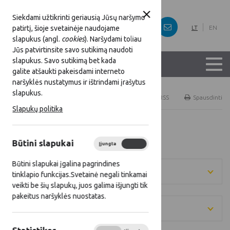
Siekdami užtikrinti geriausią Jūsų naršymo
patirtį, šioje svetainėje naudojame
LT
EN
slapukus (angl.
cookies
). Naršydami toliau
Jūs patvirtinsite savo sutikimą naudoti
slapukus. Savo sutikimą bet kada
galite atšaukti pakeisdami interneto
naršyklės nustatymus ir ištrindami įrašytus
slapukus.
Titulinis
Naujienos
RSS
Spausdinti
Slapukų politika
Visos naujienos
Būtini slapukai
Įjungta
Išjungta
Būtini slapukai įgalina pagrindines
Metai
tinklapio funkcijas.Svetainė negali tinkamai
veikti be šių slapukų, juos galima išjungti tik
pakeitus naršyklės nuostatas.
Kategorija