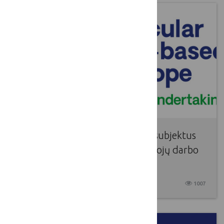
CBE JU kviečia suinteresuotus subjektus
prisijungti prie pirminių gamintojų darbo
grupės
2025 01 21
1007