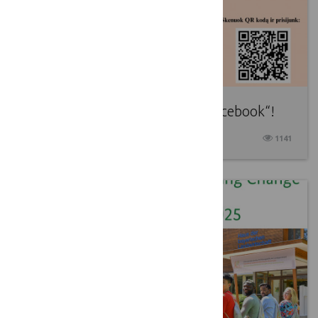
Lietuvos kaimo tinklas – jau „Facebook“!
2025 01 07
1141