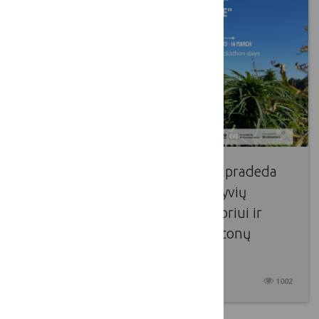
Bioboosters projekto partneriai pradeda
naujus metus ieškodami inovatyvių
sprendimų bioekonomikos sektoriui ir
skelbia naują tarptautinių hakatonų
sezono pradžią!
2025 01 29
1002