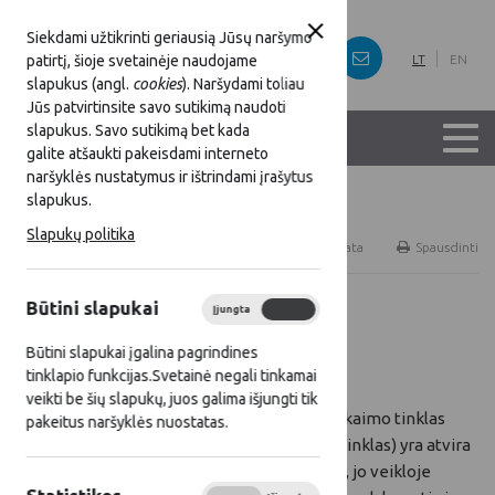
Siekdami užtikrinti geriausią Jūsų naršymo
patirtį, šioje svetainėje naudojame
LT
EN
slapukus (angl.
cookies
). Naršydami toliau
Jūs patvirtinsite savo sutikimą naudoti
slapukus. Savo sutikimą bet kada
galite atšaukti pakeisdami interneto
naršyklės nustatymus ir ištrindami įrašytus
slapukus.
Titulinis
Naujienos
Slapukų politika
RSS
Naujienų prenumerata
Spausdinti
Būtini slapukai
Įjungta
Išjungta
Visos naujienos
Būtini slapukai įgalina pagrindines
2016 08 09
tinklapio funkcijas.Svetainė negali tinkamai
veikti be šių slapukų, juos galima išjungti tik
Lietuvos kaimo tinklas
pakeitus naršyklės nuostatas.
(toliau - Tinklas) yra atvira
struktūra, jo veikloje