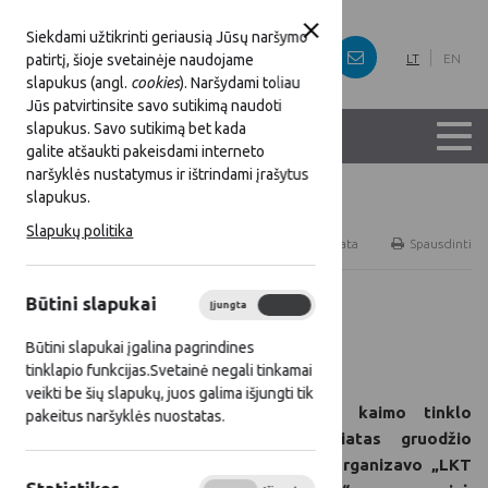
Siekdami užtikrinti geriausią Jūsų naršymo
patirtį, šioje svetainėje naudojame
LT
EN
slapukus (angl.
cookies
). Naršydami toliau
Jūs patvirtinsite savo sutikimą naudoti
slapukus. Savo sutikimą bet kada
galite atšaukti pakeisdami interneto
naršyklės nustatymus ir ištrindami įrašytus
slapukus.
Titulinis
Naujienos
Slapukų politika
RSS
Naujienų prenumerata
Spausdinti
Būtini slapukai
Įjungta
Išjungta
Visos naujienos
Būtini slapukai įgalina pagrindines
2025 12 10
tinklapio funkcijas.Svetainė negali tinkamai
veikti be šių slapukų, juos galima išjungti tik
Lietuvos kaimo tinklo
pakeitus naršyklės nuostatas.
sekretoriatas gruodžio
10 d. organizavo „LKT