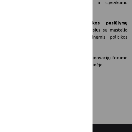
politikos mokymąsi
, plėtros kelius ir sąveikumo
galimybes.
Prisidėti prie
valdymo ir politikos pasiūlymų
patvirtinimo
, įskaitant aspektus, susijusius su mastelio
keitimu, finansavimu ir tarpprojektinėmis politikos
priemonėmis.
Daugiau informacijos apie 2-ąją ES kaimo inovacijų forumo
internetinę sesiją rasite
FUTURAL svetainėje
.
Susipažinkite su darbotvarke čia
!