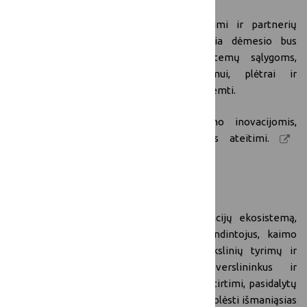
Remiantis praktine
FUTURAL
patirtimi ir partnerių
sukauptomis žiniomis, sesijoje daugiausia dėmesio bus
skiriama politikos, valdymo ir ekosistemų sąlygoms,
reikalingoms kaimo inovacijų diegimui, plėtrai ir
perkeliamumui skirtingose ​​teritorijose paremti.
Dalyvauti gali visi, besidomintys kaimo inovacijomis,
išmaniaisiais kaimais ir kaimo plėtros ateitimi.
Registracijos nuorodą rasite čia
.
Kas gali dalyvauti?
Šis forumas suburia plačią kaimo inovacijų ekosistemą,
įskaitant politikos formuotojus ir įgyvendintojus, kaimo
inovacijų tinklus, ES finansuojamus mokslinių tyrimų ir
inovacijų projektus, organizacijas, verslininkus ir
bendruomenių atstovus, kad pasikeistų patirtimi, pasidalytų
politikos įžvalgomis ir ištirtų būdus, kaip išplėsti išmaniąsias