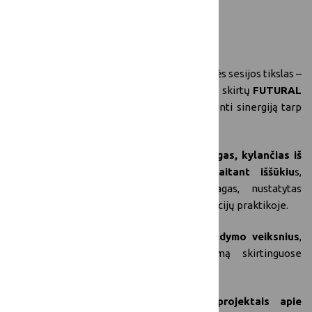
bendruomenės vadovaujamas inovacijas.
Kodėl verta dalyvauti šiame renginyje?
Šios FUTURAL EU-RIF 2-osios internetinės sesijos tikslas –
prisidėti prie įrodymais paremtų įžvalgų, skirtų
FUTURAL
politikos rekomendacijoms,
ir sustiprinti sinergiją tarp
ES kaimo inovacijų iniciatyvų.
Pristatyti ir aptarti pagrindines įžvalgas, kylančias iš
diskusijų apie išmanųjį kaimą, įskaitant iššūkiu
s,
palankias sąlygas ir politikos spragas, nustatytas
išmaniuosiuose kaimuose ir kaimo inovacijų praktikoje.
Nustatyti
pagrindinius politikos ir valdymo veiksnius
,
skatinančius kaimo inovacijų diegimą skirtinguose
teritoriniuose kontekstuose.
Dalintis patirtimi su giminingais projektais apie