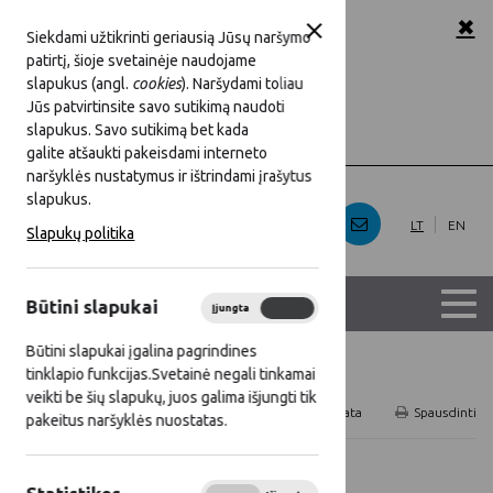
✖
A
A
A
Šriftas:
Siekdami užtikrinti geriausią Jūsų naršymo
patirtį, šioje svetainėje naudojame
baltas
Juoda
Fonas:
slapukus (angl.
cookies
). Naršydami toliau
Jūs patvirtinsite savo sutikimą naudoti
slapukus. Savo sutikimą bet kada
Rodyti
Slėpti
Iliustracijos:
galite atšaukti pakeisdami interneto
naršyklės nustatymus ir ištrindami įrašytus
slapukus.
LT
EN
Slapukų politika
Būtini slapukai
Įjungta
Išjungta
Būtini slapukai įgalina pagrindines
tinklapio funkcijas.Svetainė negali tinkamai
Titulinis
Naujienos
veikti be šių slapukų, juos galima išjungti tik
RSS
Naujienų prenumerata
Spausdinti
pakeitus naršyklės nuostatas.
Visos naujienos