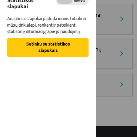
Statistikos
Įjungta
Išjungta
slapukai
Ateities kaimo kūrėjų apdovanojimai
Analitiniai slapukai padeda mums tobulinti
(AKKA)
mūsų tinklalapį, renkant ir pateikiant
statistinę informaciją apie jo naudojimą.
Sutinku su statistikos
Gerųjų projektų pavyzdžių duomenų
slapukais
bazė
Krašto auksas