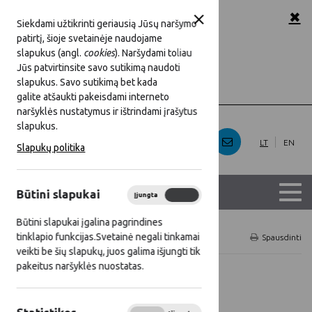
✖
A
A
A
Šriftas:
Siekdami užtikrinti geriausią Jūsų naršymo
patirtį, šioje svetainėje naudojame
baltas
Juoda
Fonas:
slapukus (angl.
cookies
). Naršydami toliau
Jūs patvirtinsite savo sutikimą naudoti
slapukus. Savo sutikimą bet kada
Rodyti
Slėpti
Iliustracijos:
galite atšaukti pakeisdami interneto
naršyklės nustatymus ir ištrindami įrašytus
slapukus.
LT
EN
Slapukų politika
Būtini slapukai
Įjungta
Išjungta
Būtini slapukai įgalina pagrindines
tinklapio funkcijas.Svetainė negali tinkamai
Titulinis
Gerieji KPP ir SP projektai
Spausdinti
veikti be šių slapukų, juos galima išjungti tik
pakeitus naršyklės nuostatas.
Gerieji KPP ir SP projektai