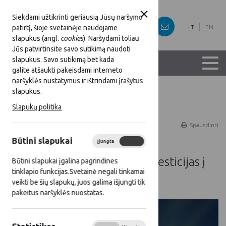
Siekdami užtikrinti geriausią Jūsų naršymo
patirtį, šioje svetainėje naudojame
LT
EN
slapukus (angl.
cookies
). Naršydami toliau
Jūs patvirtinsite savo sutikimą naudoti
slapukus. Savo sutikimą bet kada
galite atšaukti pakeisdami interneto
naršyklės nustatymus ir ištrindami įrašytus
slapukus.
Titulinis
Gerieji KPP ir SP projektai
Slapukų politika
Gerųjų projektų pavyzdžių duomenų bazė
Spausdinti
Būtini slapukai
Įjungta
Išjungta
Informavimo veiklos apie investicijas į
Būtini slapukai įgalina pagrindines
tinklapio funkcijas.Svetainė negali tinkamai
Lietuvos kaimo ateitį
veikti be šių slapukų, juos galima išjungti tik
pakeitus naršyklės nuostatas.
Gauta paramos lėšų
78 180,00 Eur
suma: