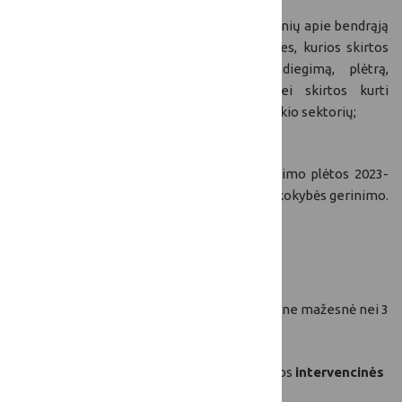
suteikti Lietuvos gyventojams išsamių žinių apie bendrąją
žemės ūkio politiką, paramos galimybes, kurios skirtos
skatinti tvarų ūkininkavimą, inovacijų diegimą, plėtrą,
modernizavimą, konkurencingumą, bei skirtos kurti
atsakingą ir ateičiai pasirengusį žemės ūkio sektorių;
prisidėti prie Lietuvos žemės ūkio ir kaimo plėtos 2023-
2027 m. strateginio plano įgyvendinimo kokybės gerinimo.
Komunikacijos priemonės:
SP viešinimo akcija (8 vnt., 320 dalyvių);
Audiovizualinė produkcija (5 vnt., trukmė ne mažesnė nei 3
min.).
SP viešinimo akcijų metu bus viešinamos šios
intervencinės
priemonės: