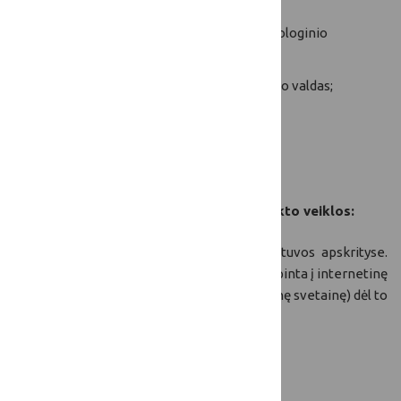
KP01ekū- Ekologinis ūkininkavimas. Ekologinio
ūkininkavimo tęstiniai įsipareigojimai;
KP31tvi - Tvarios investicijos į žemės ūkio valdas;
KP02mva - Miško veisimas ir atkūrimas;
KP19sūp - Labai smulkių ūkių plėtra.
Vieta (-os), kur bus įgyvendinamos projekto veiklos:
SP viešinimo akcijos bus vykdomas 8 Lietuvos apskrityse.
Sukurta audiovizualinė produkcija bus patalpinta į internetinę
erdvę (youtube kanalą, paraiškėjo internetinę svetainę) dėl to
prieinama visoje Lietuvos teritorijoje.