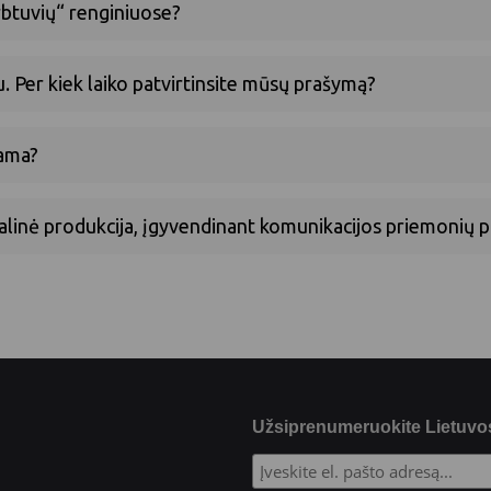
rbtuvių“ renginiuose?
u. Per kiek laiko patvirtinsite mūsų prašymą?
kama?
izualinė produkcija, įgyvendinant komunikacijos priemonių 
Užsiprenumeruokite Lietuvos 