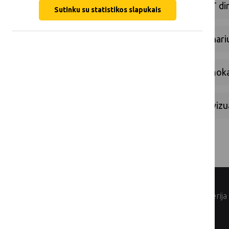
Kas gali pristatyti pranešimus „LKT di
Sutinku su statistikos slapukais
Noriu tapti Lietuvos kaimo tinklo nari
Ar narystė Lietuvos kaimo tinkle mo
Kuo skiriasi virtualūs turai ir audiov
© Lietuvos Respublikos žemės ūkio ministerija