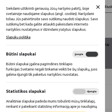
A
A
A
baltas
Juoda
Šriftas:
Fonas:
Ilius
Siekdami užtikrinti geriausią Jūsų naršymo patirtį, šioje
svetainėje naudojame slapukus (angl.
cookies
). Naršydami
toliau Jūs patvirtinsite savo sutikimą naudoti slapukus. Savo
sutikimą bet kada galite atšaukti pakeisdami interneto
naršyklės nustatymus ir ištrindami įrašytus slapukus.
Slapukų politika
LKT VEIKLA
LKT NARYSTĖ
DOKUMENTAI
Būtini slapukai
Įjungta
Išjungta
KONTAKTAI
D.U.K.
Būtini slapukai įgalina pagrindines tinklapio
funkcijas.Svetainė negali tinkamai veikti be šių slapukų, juos
galima išjungti tik pakeitus naršyklės nuostatas.
Titulinis
D.U.K.
Statistikos slapukai
Įjungta
Išjungta
D.U.K.
Analitiniai slapukai padeda mums tobulinti mūsų tinklalapį,
renkant ir pateikiant statistinę informaciją apie jo naudojimą.