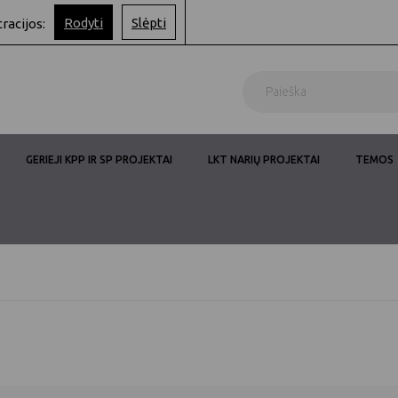
Rodyti
Slėpti
tracijos:
GERIEJI KPP IR SP PROJEKTAI
LKT NARIŲ PROJEKTAI
TEMOS