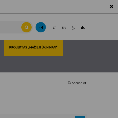
✖
LT
EN
PROJEKTAS „MAŽIEJI ŪKININKAI“
Spausdinti