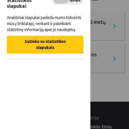
Statistikos
Įjungta
Išjungta
slapukai
Analitiniai slapukai padeda mums tobulinti
Lietuvos kaimo plėtros 2014–2020 metų
mūsų tinklalapį, renkant ir pateikiant
programa
statistinę informaciją apie jo naudojimą.
Sutinku su statistikos
slapukais
Lietuvos žemės ūkio ir kaimo plėtros
2023–2027 m. strateginis planas
© Lietuvos Respublikos žemės ūkio ministerija
Užsiprenumeruokite Lietuvos kaimo tinklo žinių