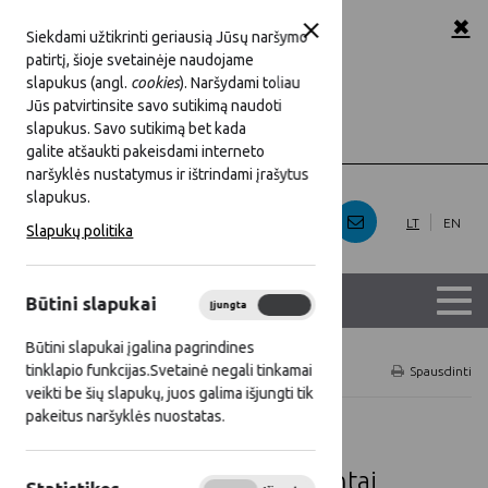
✖
A
A
A
Šriftas:
Siekdami užtikrinti geriausią Jūsų naršymo
patirtį, šioje svetainėje naudojame
baltas
Juoda
Fonas:
slapukus (angl.
cookies
). Naršydami toliau
Jūs patvirtinsite savo sutikimą naudoti
slapukus. Savo sutikimą bet kada
Rodyti
Slėpti
Iliustracijos:
galite atšaukti pakeisdami interneto
naršyklės nustatymus ir ištrindami įrašytus
slapukus.
LT
EN
Slapukų politika
Būtini slapukai
Įjungta
Išjungta
Būtini slapukai įgalina pagrindines
tinklapio funkcijas.Svetainė negali tinkamai
Titulinis
Dokumentai
Spausdinti
veikti be šių slapukų, juos galima išjungti tik
pakeitus naršyklės nuostatas.
Svarbiausi LKT veiklą
reglamentuojantys dokumentai