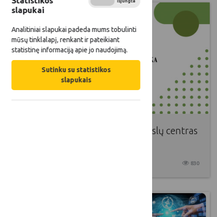
Statistikos
Įjungta
Išjungta
slapukai
Analitiniai slapukai padeda mums tobulinti
mūsų tinklalapį, renkant ir pateikiant
statistinę informaciją apie jo naudojimą.
Sutinku su statistikos
slapukais
Lietuvos agrarinių ir miškų mokslų centras
kviečia į lauko dienų renginį
2025 09 24
830