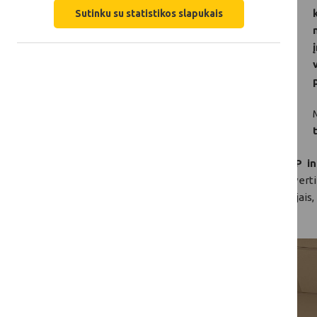
Sutinku su statistikos slapukais
Pagrindinis mokymų tikslas
– stiprinti SP 
srityje
. Šio tikslo buvo siekiama aptariant ver
vertinimo klausimų tipais ir kokybės kriterija
prioritetizavimą.