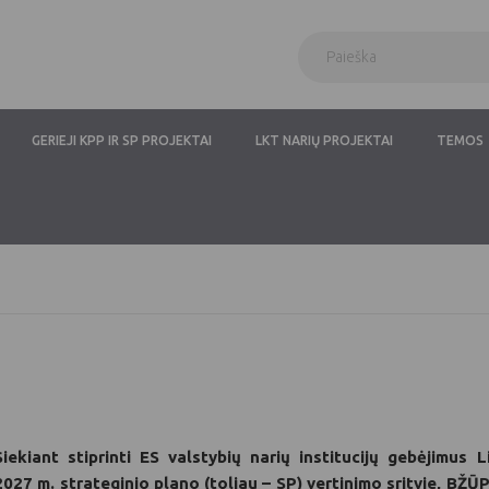
GERIEJI KPP IR SP PROJEKTAI
LKT NARIŲ PROJEKTAI
TEMOS
Siekiant stiprinti ES valstybių narių institucijų gebėjimu
2027 m. strateginio plano (toliau – SP) vertinimo srityje, B