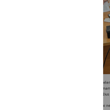
Savo pristatymo metu Neringa akcentavo eleme
veiksnius, turinčius įtakos vertinimo klausimam
priemonėmis, taip pat per praktinius pavyzdžius k
Džiugu, kad pasibaigus mokymams, jų dalyviai ne