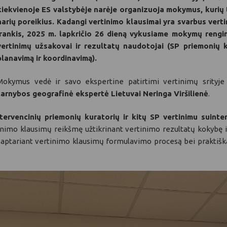
kiekvienoje ES valstybėje narėje organizuoja mokymus, kurių 
narių poreikius. Kadangi vertinimo klausimai yra svarbus vert
įrankis, 2025 m. lapkričio 26 dieną vykusiame mokymų rengi
vertinimų užsakovai ir rezultatų naudotojai (SP priemonių k
planavimą ir koordinavimą).
Mokymus vedė ir savo ekspertine patirtimi vertinimų srityje
tarnybos geografinė ekspertė Lietuvai Neringa Viršilienė
.
intervencinių priemonių kuratorių ir kitų SP vertinimu sui
tinimo klausimų reikšmę užtikrinant vertinimo rezultatų kokybę i
is, aptariant vertinimo klausimų formulavimo procesą bei praktiš