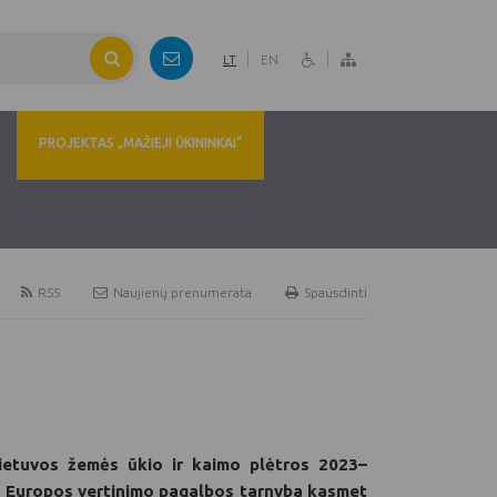
LT
EN
PROJEKTAS „MAŽIEJI ŪKININKAI“
RSS
Naujienų prenumerata
Spausdinti
s Lietuvos žemės ūkio ir kaimo plėtros 2023–
ŽŪP Europos vertinimo pagalbos tarnyba kasmet