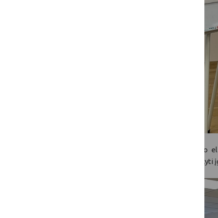
Mokymų dalyviai aptarė vertinimo pagrindo ele
klaidas, o darbo grupėse metu mokėsi pritaikyti į