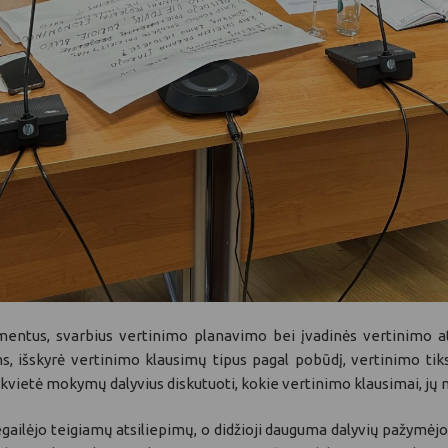
ntus, svarbius vertinimo planavimo bei įvadinės vertinimo at
s, išskyrė vertinimo klausimų tipus pagal pobūdį, vertinimo tiksl
vietė mokymų dalyvius diskutuoti, kokie vertinimo klausimai, jų ma
gailėjo teigiamų atsiliepimų, o didžioji dauguma dalyvių pažymėjo