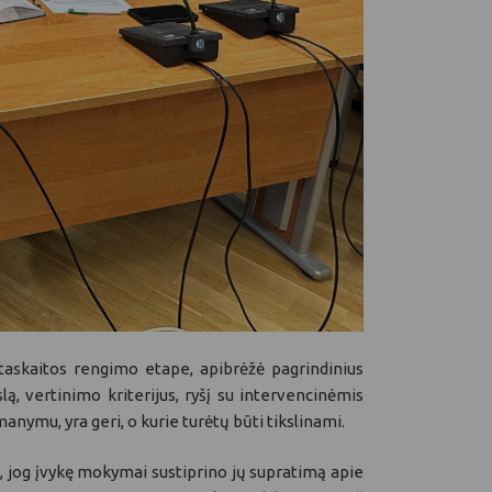
askaitos rengimo etape, apibrėžė pagrindinius
ą, vertinimo kriterijus, ryšį su intervencinėmis
nymu, yra geri, o kurie turėtų būti tikslinami.
, jog įvykę mokymai sustiprino jų supratimą apie