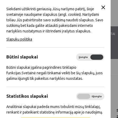
Siekdami užtikrinti geriausią Jūsų naršymo patirtį, šioje
svetainėje naudojame slapukus (angl.
cookies
). Naršydami
toliau Jūs patvirtinsite savo sutikimą naudoti slapukus. Savo
sutikimą bet kada galite atšaukti pakeisdami interneto
naršyklės nustatymus ir ištrindami įrašytus slapukus.
LKT VEIKLA
LKT NARYSTĖ
DOKUMENTAI
Slapukų politika
KONTAKTAI
D.U.K.
Būtini slapukai
Įjungta
Išjungta
Būtini slapukai įgalina pagrindines tinklapio
Titulinis
Naujienos
funkcijas.Svetainė negali tinkamai veikti be šių slapukų, juos
galima išjungti tik pakeitus naršyklės nuostatas.
Visos naujienos
Statistikos slapukai
2025 11 26
Įjungta
Išjungta
Analitiniai slapukai padeda mums tobulinti mūsų tinklalapį,
renkant ir pateikiant statistinę informaciją apie jo naudojimą.