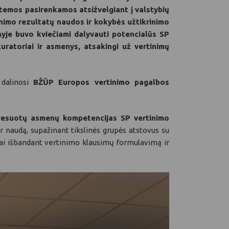
temos pasirenkamos atsižvelgiant į valstybių
inimo rezultatų naudos ir kokybės užtikrinimo
nyje buvo kviečiami dalyvauti potencialūs SP
uratoriai ir asmenys, atsakingi už vertinimų
 dalinosi
BŽŪP Europos vertinimo pagalbos
nteresuotų asmenų kompetencijas SP vertinimo
r naudą, supažinant tikslinės grupės atstovus su
kai išbandant vertinimo klausimų formulavimą ir