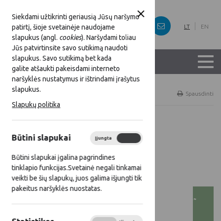
Siekdami užtikrinti geriausią Jūsų naršymo
patirtį, šioje svetainėje naudojame
LT
EN
slapukus (angl.
cookies
). Naršydami toliau
Jūs patvirtinsite savo sutikimą naudoti
slapukus. Savo sutikimą bet kada
galite atšaukti pakeisdami interneto
naršyklės nustatymus ir ištrindami įrašytus
slapukus.
Titulinis
LKT veikla
Spausdinti
Slapukų politika
LKT žinios
Būtini slapukai
Įjungta
Išjungta
2026 m.
Būtini slapukai įgalina pagrindines
tinklapio funkcijas.Svetainė negali tinkamai
veikti be šių slapukų, juos galima išjungti tik
pakeitus naršyklės nuostatas.