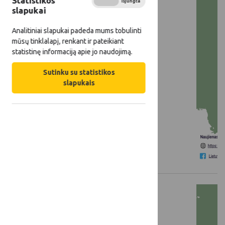
Statistikos
Įjungta
Išjungta
slapukai
Analitiniai slapukai padeda mums tobulinti
mūsų tinklalapį, renkant ir pateikiant
statistinę informaciją apie jo naudojimą.
LKT žinios: 2026 m. liepa
Sutinku su statistikos
slapukais