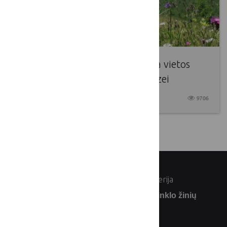
LKT laikinoji darbo grupė, skirta vietos
plėtros strategijų kokybės analizei
2017 01 20
9706
© Lietuvos Respublikos žemės ūkio ministerija
Užsiprenumeruokite Lietuvos kaimo tinklo žinių
naujienlaiškį: