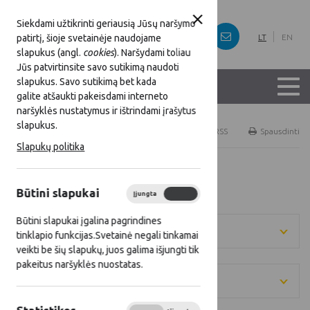
Siekdami užtikrinti geriausią Jūsų naršymo
patirtį, šioje svetainėje naudojame
LT
EN
slapukus (angl.
cookies
). Naršydami toliau
Jūs patvirtinsite savo sutikimą naudoti
slapukus. Savo sutikimą bet kada
galite atšaukti pakeisdami interneto
naršyklės nustatymus ir ištrindami įrašytus
slapukus.
Titulinis
LKT veikla
RSS
Spausdinti
Slapukų politika
Laikinosios darbo grupės
Būtini slapukai
Įjungta
Išjungta
Būtini slapukai įgalina pagrindines
Metai
tinklapio funkcijas.Svetainė negali tinkamai
veikti be šių slapukų, juos galima išjungti tik
pakeitus naršyklės nuostatas.
Kategorija