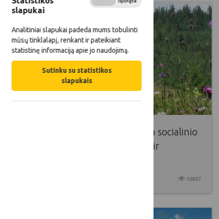
Statistikos
Įjungta
Išjungta
slapukai
Analitiniai slapukai padeda mums tobulinti
mūsų tinklalapį, renkant ir pateikiant
statistinę informaciją apie jo naudojimą.
Sutinku su statistikos
slapukais
LKT laikinoji darbo grupė, skirta socialinio
poveikio matavimo skaičiuoklei ir
metodikai
2017 08 23
10027