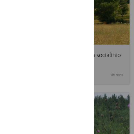
LKT laikinoji darbo grupė, skirta socialinio
verslo gairių rengimui
2017 04 27
9861