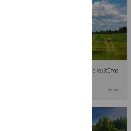
LKT laikinoji darbo grupė „Kaimo kultūros
puoselėjimo sunkumai“
2017 06 01
9610