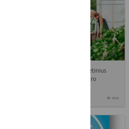
Dalinamės kvietimu palaikyti vietinius
ūkininkus ir nominuoti juos „Gero
ūkininko“ čempionatui!
2025 04 03
1334