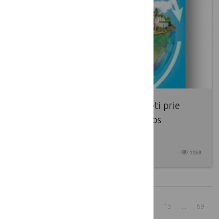
Europos Komisija kviečia prisidėti prie
naujos Bioekonomikos strategijos
iniciatyvos
2025 04 02
1159
1
...
9
10
11
12
13
14
15
...
69