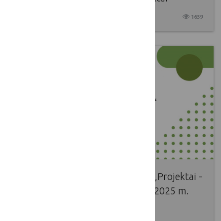
2025 04 22
1639
Kviečiame į nuotolinį seminarą „Projektai -
žingsniai į pokyčius“, kuris vyks 2025 m.
balandžio 29 d. 14 val.