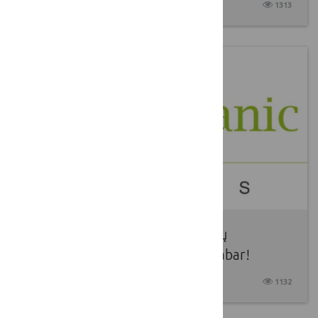
2025 04 08
1313
2025 m. ES Ekologinių iniciatyvų
apdovanojimai. Teik paraišką dabar!
2025 04 08
1132