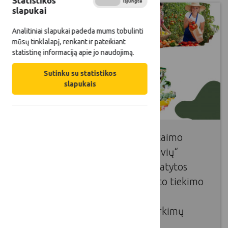
Statistikos
Įjungta
Išjungta
slapukai
Analitiniai slapukai padeda mums tobulinti
mūsų tinklalapį, renkant ir pateikiant
statistinę informaciją apie jo naudojimą.
Sutinku su statistikos
slapukais
Balandžio 24 d. įvyko Lietuvos kaimo
tinklo organizuotas „LKT dirbtuvių“
renginys, kurio metu buvo pristatytos
galimybės vystyti trumpas maisto tiekimo
grandines Lietuvoje ir aptarta
supaprastintų viešųjų maisto pirkimų
sistema