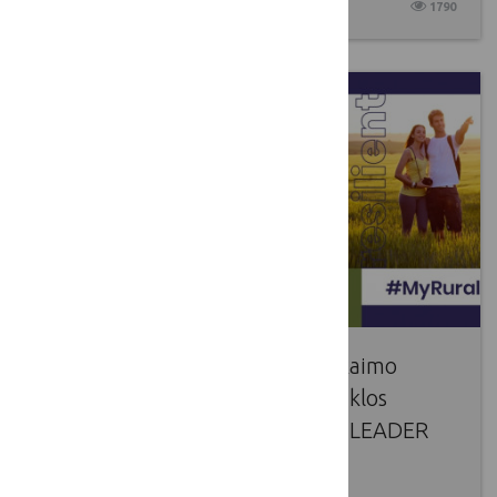
2025 04 17
1790
Dalinamės Europos LEADER ir kaimo
plėtros asociacijos bei Vietos veiklos
grupių tinklo prašymu palaikyti LEADER
programos stiprinimą visoje ES