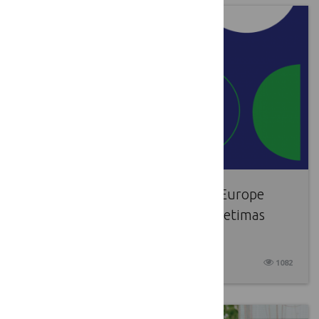
Paskelbtas „Circular Bio-based Europe
Joint Undertaking“ 2025 m. kvietimas
teikti paraiškas
2025 04 07
1082