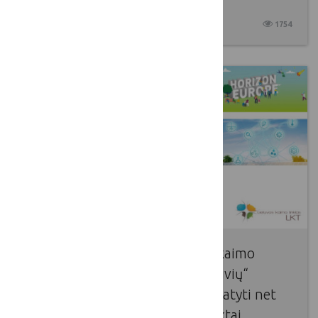
2025 04 24
1754
Balandžio 22 d. įvyko Lietuvos kaimo
tinklo organizuotas „LKT dirbtuvių“
renginys, kurio metu buvo pristatyti net
trys „Europos Horizonto“ projektai