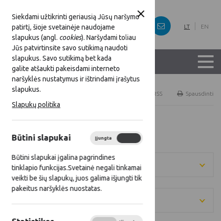
Siekdami užtikrinti geriausią Jūsų naršymo
patirtį, šioje svetainėje naudojame
LT
EN
slapukus (angl.
cookies
). Naršydami toliau
Jūs patvirtinsite savo sutikimą naudoti
slapukus. Savo sutikimą bet kada
galite atšaukti pakeisdami interneto
naršyklės nustatymus ir ištrindami įrašytus
slapukus.
Titulinis
Naujienos
RSS
Spausdinti
Slapukų politika
Visos naujienos
Būtini slapukai
Įjungta
Išjungta
Būtini slapukai įgalina pagrindines
Metai
tinklapio funkcijas.Svetainė negali tinkamai
veikti be šių slapukų, juos galima išjungti tik
pakeitus naršyklės nuostatas.
Kategorija