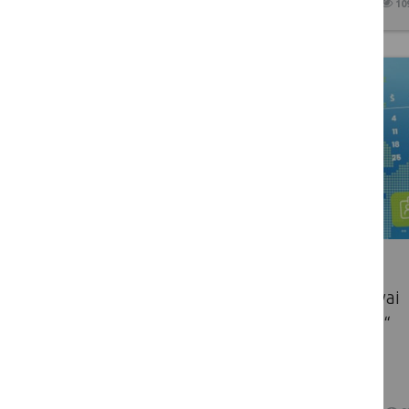
2025 10 09
10
Lietuvos mokslo tarybos
Nacionaliniai kontaktiniai atstovai
organizuoja „Europos horizonto“
informacines dienas – net 15
teminių nuotolinių renginių!