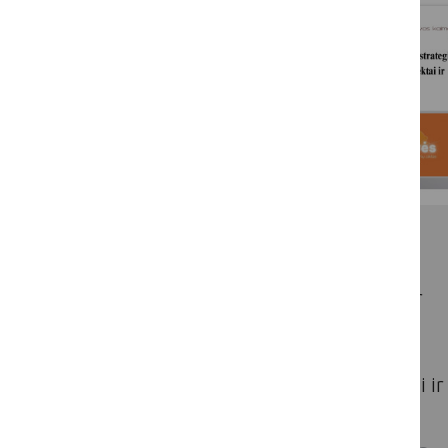
Spalio 9 d. įvyko „LKT dirbtuvių“
renginys, kurio metu
pristatyta Lietuvos žemės ūkio ir
kaimo plėtros 2023–2027 metų
strateginio plano intervencinė
priemonė „Parodomieji projektai ir
informavimo veikla“