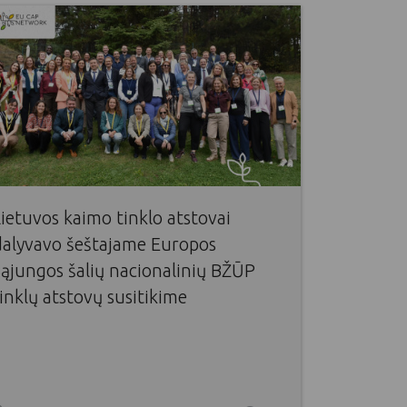
ietuvos kaimo tinklo atstovai
dalyvavo šeštajame Europos
Sąjungos šalių nacionalinių BŽŪP
inklų atstovų susitikime