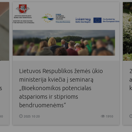
Lietuvos Respublikos žemės ūkio
2
ministerija kviečia į seminarą
a
s
„Bioekonomikos potencialas
k
atsparioms ir stiprioms
bendruomenėms“
30
2025 10 20
1910