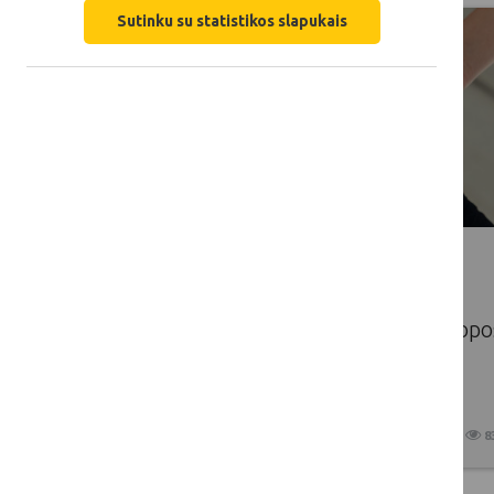
Sutinku su statistikos slapukais
EURAGRI kviečia registruotis į
lapkričio 19 d. vyksiantį virtualų
seminarą skirtą kartų kaitai Europo
žemės ūkyje
2025 10 23
8