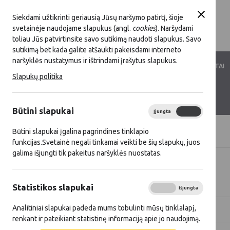
Siekdami užtikrinti geriausią Jūsų naršymo patirtį, šioje
svetainėje naudojame slapukus (angl.
cookies
). Naršydami
toliau Jūs patvirtinsite savo sutikimą naudoti slapukus. Savo
sutikimą bet kada galite atšaukti pakeisdami interneto
naršyklės nustatymus ir ištrindami įrašytus slapukus.
LKT VEIKLA
LKT NARYSTĖ
DOKUMENTAI
Slapukų politika
KONTAKTAI
D.U.K.
Būtini slapukai
Įjungta
Išjungta
Būtini slapukai įgalina pagrindines tinklapio
Titulinis
Naujienos
funkcijas.Svetainė negali tinkamai veikti be šių slapukų, juos
galima išjungti tik pakeitus naršyklės nuostatas.
Visos naujienos
Statistikos slapukai
Įjungta
Išjungta
Analitiniai slapukai padeda mums tobulinti mūsų tinklalapį,
Metai
Kategorija
renkant ir pateikiant statistinę informaciją apie jo naudojimą.