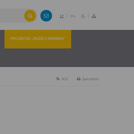
LT
EN
PROJEKTAS „MAŽIEJI ŪKININKAI“
RSS
Spausdinti