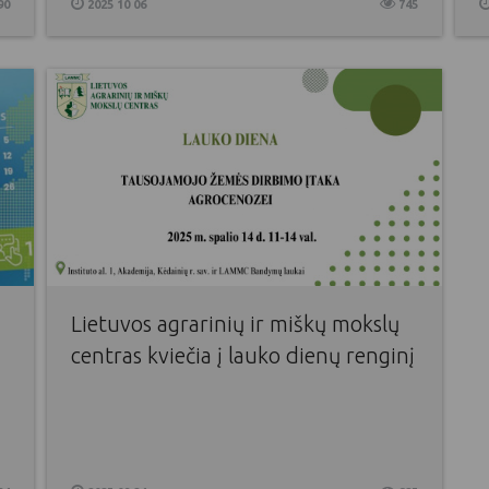
90
2025 10 06
745
Lietuvos agrarinių ir miškų mokslų
centras kviečia į lauko dienų renginį