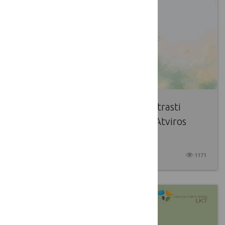
Žemės ūkio ministerija kviečia atrasti
kaimo svetingumą: prasideda „Atviros
dienos kaime 2025“
2025 05 21
1171