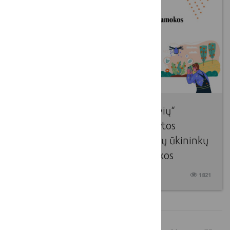
Gegužės 6 d. įvyko „LKT dirbtuvių“
renginys, kuriame buvo pristatytos
įgyvendinamo projekto „Jaunųjų ūkininkų
forumas“ metu išmoktos pamokos
2025 05 06
1821