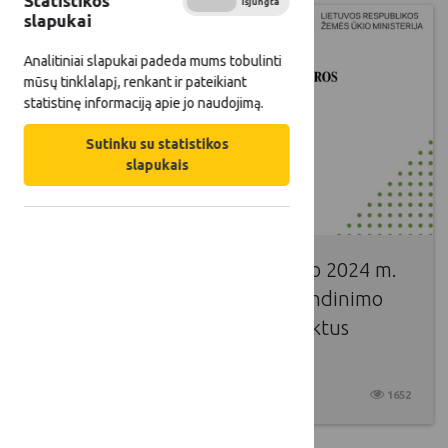
Statistikos
Įjungta
Išjungta
slapukai
Analitiniai slapukai padeda mums tobulinti
mūsų tinklalapį, renkant ir pateikiant
statistinę informaciją apie jo naudojimą.
Sutinku su statistikos
slapukais
Stebėsenos komitetas patvirtino 2024 m.
Kaimo plėtros programos įgyvendinimo
metinę ataskaitą bei aptarė atliktus
vertinimus
2025 06 20
1652