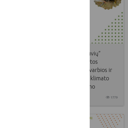
Gegužės 13 d. įvyko „LKT dirbtuvių“
renginys, kuriame buvo pristatytos
ekologinės sistemos: kodėl jos svarbios ir
kaip ūkininkai gali prisidėti prie klimato
bei gamtinių vertybių išsaugojimo
2025 05 13
1779