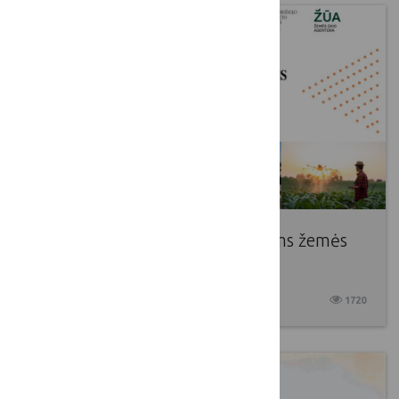
Įvyko mokymai nepriklausomiems žemės
ūkio konsultantams
2025 05 22
1720