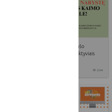
Lietuvos kaimo tinklo narių sąrašo
atnaujinimas: kviečiame išlikti aktyviais
bendruomenės nariais!
2025 05 19
2244