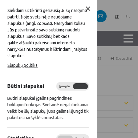
Siekdami užtikrinti geriausią Jūsų naršymo
patirtį, šioje svetainėje naudojame
LT
EN
slapukus (angl.
cookies
). Naršydami toliau
Jūs patvirtinsite savo sutikimą naudoti
slapukus. Savo sutikimą bet kada
galite atšaukti pakeisdami interneto
naršyklės nustatymus ir ištrindami įrašytus
slapukus.
Titulinis
Naujienos
RSS
Spausdinti
Slapukų politika
Visos naujienos
Būtini slapukai
Įjungta
Išjungta
Būtini slapukai įgalina pagrindines
Metai
tinklapio funkcijas.Svetainė negali tinkamai
veikti be šių slapukų, juos galima išjungti tik
pakeitus naršyklės nuostatas.
Kategorija