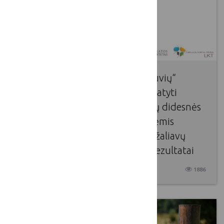
Gegužės 16 d. įvyko „LKT dirbtuvių“
renginys, kurio metu buvo pristatyti
įgyvendinto projekto „Tvaresnių didesnės
pridėtinės vertės antimikrobinėmis
savybėmis pasižyminčių pašarų žaliavų
(bio)technologijos prototipas“ rezultatai
2025 05 16
1886