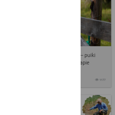
„Pasivaikščiojimas su ūkininku“ – puiki
proga pasisemti praktinių žinių apie
ūkininkavimą darnoje su gamta
2025 05 14
1177