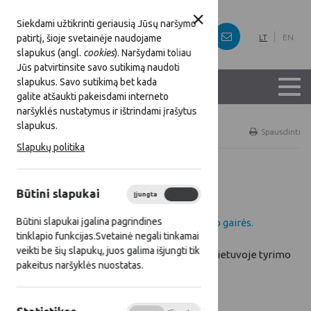
Siekdami užtikrinti geriausią Jūsų naršymo
patirtį, šioje svetainėje naudojame
LT
EN
slapukus (angl.
cookies
). Naršydami toliau
Jūs patvirtinsite savo sutikimą naudoti
slapukus. Savo sutikimą bet kada
galite atšaukti pakeisdami interneto
naršyklės nustatymus ir ištrindami įrašytus
slapukus.
Titulinis
Temos
LEADER
Spausdinti
Slapukų politika
Sumanieji kaimai
Būtini slapukai
Įjungta
Išjungta
Būtini slapukai įgalina pagrindines
Sumaniųjų kaimų projektų įgyvendinimo gairės.
tinklapio funkcijas.Svetainė negali tinkamai
veikti be šių slapukų, juos galima išjungti tik
Sumanių kaimų koncepcijos įgyvendinimo Lietuvoje tyrimo
pakeitus naršyklės nuostatas.
ataskaita.