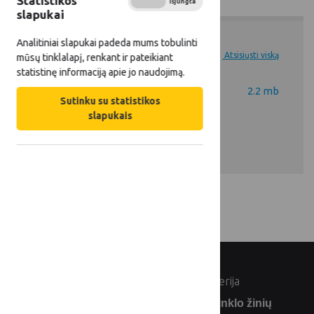
Statistikos
Įjungta
Išjungta
slapukai
Analitiniai slapukai padeda mums tobulinti
Dokumentai
Atsisiųsti viską
mūsų tinklalapį, renkant ir pateikiant
statistinę informaciją apie jo naudojimą.
Sumanių kaimų koncepcijos
2.2 mb
Sutinku su statistikos
įgyvendinimo Lietuvoje
slapukais
tyrimo ataskaita.pdf
© Lietuvos Respublikos žemės ūkio ministerija
Užsiprenumeruokite Lietuvos kaimo tinklo žinių