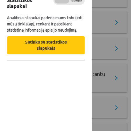
Statistikos
Įjungta
Išjungta
slapukai
Analitiniai slapukai padeda mums tobulinti
LEADER
mūsų tinklalapį, renkant ir pateikiant
statistinę informaciją apie jo naudojimą.
Sutinku su statistikos
Socialinis verslas
slapukais
Nepriklausomų žemės ūkio konsultantų
mokymai
SP Stebėsenos komiteto veikla