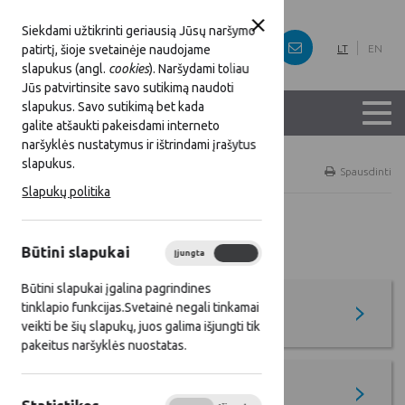
Siekdami užtikrinti geriausią Jūsų naršymo
patirtį, šioje svetainėje naudojame
LT
EN
slapukus (angl.
cookies
). Naršydami toliau
Jūs patvirtinsite savo sutikimą naudoti
slapukus. Savo sutikimą bet kada
galite atšaukti pakeisdami interneto
naršyklės nustatymus ir ištrindami įrašytus
slapukus.
Titulinis
Temos
Spausdinti
Slapukų politika
Temos
Būtini slapukai
Įjungta
Išjungta
Būtini slapukai įgalina pagrindines
tinklapio funkcijas.Svetainė negali tinkamai
BŽŪP 2023 - 2027 m.
veikti be šių slapukų, juos galima išjungti tik
pakeitus naršyklės nuostatas.
KPP Stebėsenos komiteto veikla