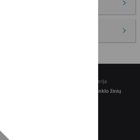
EIP-AGRI
SP tyrimai ir vertinimai
© Lietuvos Respublikos žemės ūkio ministerija
Užsiprenumeruokite Lietuvos kaimo tinklo žinių
naujienlaiškį: