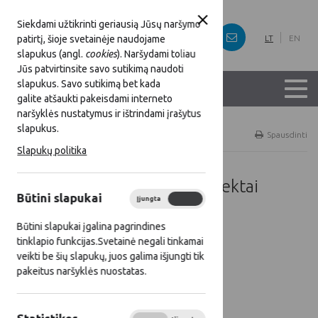
Siekdami užtikrinti geriausią Jūsų naršymo
patirtį, šioje svetainėje naudojame
LT
EN
slapukus (angl.
cookies
). Naršydami toliau
Jūs patvirtinsite savo sutikimą naudoti
slapukus. Savo sutikimą bet kada
galite atšaukti pakeisdami interneto
naršyklės nustatymus ir ištrindami įrašytus
slapukus.
Titulinis
Renginių komunikacijos projektai
Spausdinti
Slapukų politika
Renginių komunikacijos projektai
Būtini slapukai
Įjungta
Išjungta
Būtini slapukai įgalina pagrindines
tinklapio funkcijas.Svetainė negali tinkamai
veikti be šių slapukų, juos galima išjungti tik
pakeitus naršyklės nuostatas.