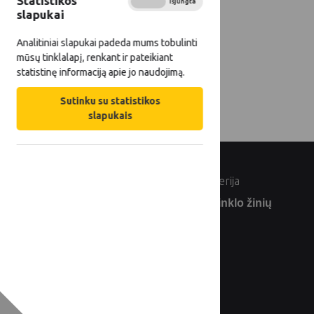
Statistikos
Įjungta
Išjungta
slapukai
Analitiniai slapukai padeda mums tobulinti
mūsų tinklalapį, renkant ir pateikiant
statistinę informaciją apie jo naudojimą.
Sutinku su statistikos
slapukais
© Lietuvos Respublikos žemės ūkio ministerija
Užsiprenumeruokite Lietuvos kaimo tinklo žinių
naujienlaiškį: