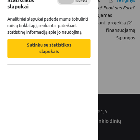
Statistikos
Nuotolinis
renginys
Įjungta
Išjungta
slapukai
„
Internet of Food and Farm
“
organizuojamas
Analitiniai slapukai padeda mums tobulinti
įgyvendinant projektą
mūsų tinklalapį, renkant ir pateikiant
IoF2020
, finansuojamą
statistinę informaciją apie jo naudojimą.
Europos Sąjungos
mokslinių tyrimų ir inovacijų programos
Sutinku su statistikos
.
slapukais
Būtina
registracija
.
© Lietuvos Respublikos žemės ūkio ministerija
Užsiprenumeruokite Lietuvos kaimo tinklo žinių
naujienlaiškį: