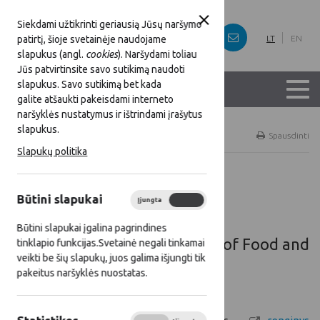
Siekdami užtikrinti geriausią Jūsų naršymo
patirtį, šioje svetainėje naudojame
LT
EN
slapukus (angl.
cookies
). Naršydami toliau
Jūs patvirtinsite savo sutikimą naudoti
slapukus. Savo sutikimą bet kada
galite atšaukti pakeisdami interneto
naršyklės nustatymus ir ištrindami įrašytus
slapukus.
Titulinis
Renginiai
Spausdinti
Slapukų politika
Renginiai
Būtini slapukai
Įjungta
Išjungta
Būtini slapukai įgalina pagrindines
Nuotolinis renginys „Internet of Food and
tinklapio funkcijas.Svetainė negali tinkamai
veikti be šių slapukų, juos galima išjungti tik
Farm" – kovo 16-18 d.
pakeitus naršyklės nuostatas.
2021 03 16