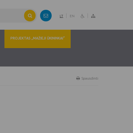
LT
EN
PROJEKTAS „MAŽIEJI ŪKININKAI“
Spausdinti