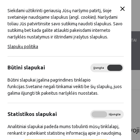
Siekdami užtikrinti geriausią Jūsų naršymo patirtį, šioje
svetainėje naudojame slapukus (angl.
cookies
). Naršydami
toliau Jūs patvirtinsite savo sutikimą naudoti slapukus. Savo
sutikimą bet kada galite atšaukti pakeisdami interneto
naršyklės nustatymus ir ištrindami įrašytus slapukus.
LKT VEIKLA
LKT NARYSTĖ
DOKUMENTAI
Slapukų politika
KONTAKTAI
D.U.K.
Būtini slapukai
Įjungta
Išjungta
Būtini slapukai įgalina pagrindines tinklapio
Titulinis
Renginiai
funkcijas.Svetainė negali tinkamai veikti be šių slapukų, juos
galima išjungti tik pakeitus naršyklės nuostatas.
Renginiai
Statistikos slapukai
Įjungta
Išjungta
Analitiniai slapukai padeda mums tobulinti mūsų tinklalapį,
LKT dirbtuvės: Potencialiai pavoj
renkant ir pateikiant statistinę informaciją apie jo naudojimą.