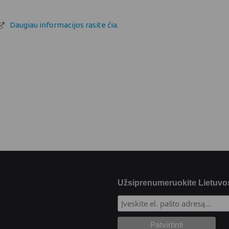
Daugiau informacijos rasite čia.
Užsiprenumeruokite Lietuvos 