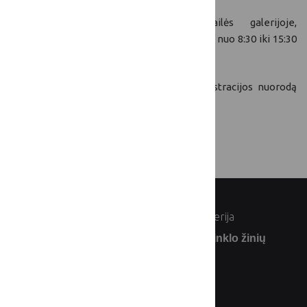
Konferencija vyks Nacionalinėje dailės galerijoje,
Konstitucijos pr. 22, Vilniuje. Renginys truks nuo 8:30 iki 15:30
val. Renginys nemokamas.
Daugiau informacijos apie renginį ir registracijos nuorodą
galite rasti čia
.
© Lietuvos Respublikos žemės ūkio ministerija
Užsiprenumeruokite Lietuvos kaimo tinklo žinių
naujienlaiškį: