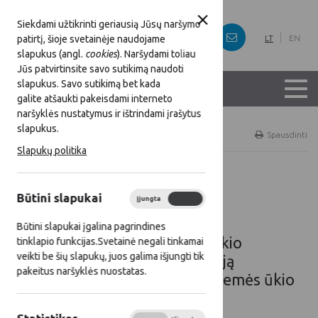
Siekdami užtikrinti geriausią Jūsų naršymo
patirtį, šioje svetainėje naudojame
LT
EN
slapukus (angl.
cookies
). Naršydami toliau
Jūs patvirtinsite savo sutikimą naudoti
slapukus. Savo sutikimą bet kada
galite atšaukti pakeisdami interneto
naršyklės nustatymus ir ištrindami įrašytus
slapukus.
Titulinis
Renginiai
Spausdinti
Slapukų politika
Renginiai
Būtini slapukai
Įjungta
Išjungta
Būtini slapukai įgalina pagrindines
Lietuvos Respublikos žemės ūkio
tinklapio funkcijas.Svetainė negali tinkamai
veikti be šių slapukų, juos galima išjungti tik
ministerija kviečia į konferenciją
pakeitus naršyklės nuostatas.
„Dvidešimt Lietuvos kaimo ir žemės ūkio
augimo metų“