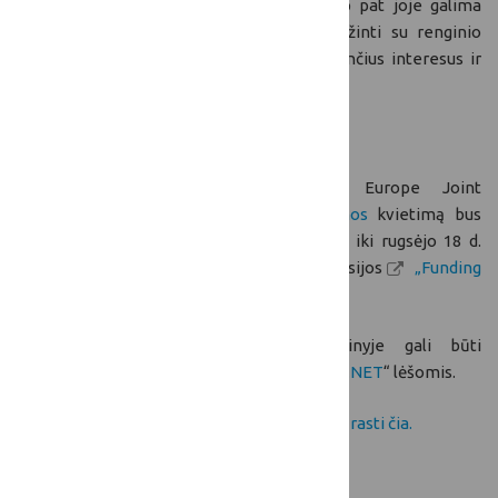
CBE JU tinklaveikos platformoje
. Taip pat joje galima
pristatyti savo paslaugas ir idėjas, susipažinti su renginio
dalyviais, jų prisistatymais, surasti atitinkančius interesus ir
suplanuoti būsimus susitikimus.
Renginio programa
.
Paraiškas pagal „Circular Bio-based Europe Joint
Undertaking“
2024 m. darbo programos
kvietimą bus
galima teikti nuo 2024 m. balandžio 24 d. iki rugsėjo 18 d.
Paraiškos bus teikiamos per Europos Komisijos
„Funding
& tender opportunities“ portalą
.
Dalyvavimas partnerių paieškos renginyje gali būti
finansuojamas projekto „
NCP_WIDERA.NET
“ lėšomis.
Daugiau informacijos
apie renginį galite rasti čia.