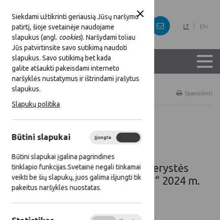
Siekdami užtikrinti geriausią Jūsų naršymo
patirtį, šioje svetainėje naudojame
LT
EN
slapukus (angl.
cookies
). Naršydami toliau
Jūs patvirtinsite savo sutikimą naudoti
slapukus. Savo sutikimą bet kada
galite atšaukti pakeisdami interneto
naršyklės nustatymus ir ištrindami įrašytus
slapukus.
Titulinis
Renginiai
Spausdinti
Slapukų politika
Renginiai
Būtini slapukai
Įjungta
Išjungta
Būtini slapukai įgalina pagrindines
Briuselyje bus pristatyti partnerystės
tinklapio funkcijas.Svetainė negali tinkamai
veikti be šių slapukų, juos galima išjungti tik
„Circular Bio-based Europe JU“ 2024 m.
pakeitus naršyklės nuostatas.
kvietimai teikti paraiškas
2024 04 23