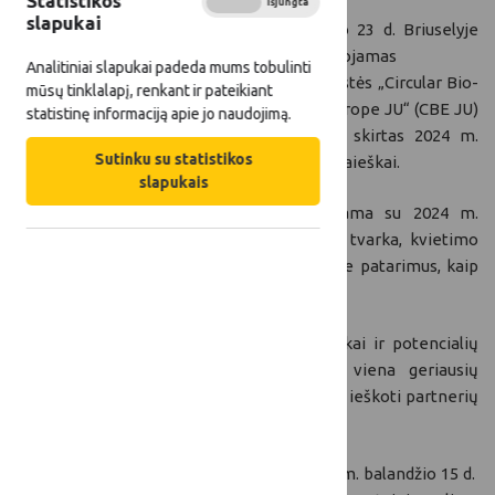
Statistikos
Įjungta
Išjungta
slapukai
Balandžio 23 d. Briuselyje
organizuojamas
Analitiniai slapukai padeda mums tobulinti
partnerystės „Circular Bio-
mūsų tinklalapį, renkant ir pateikiant
based Europe JU“ (CBE JU)
statistinę informaciją apie jo naudojimą.
renginys, skirtas 2024 m.
Sutinku su statistikos
teminių kvietimų pristatymui ir partnerių paieškai.
slapukais
Pirmoje renginio dalyje bus supažindinama su 2024 m.
kvietimais, paraiškų teikimo ir vertinimo tvarka, kvietimo
sąlygomis ir reikalavimais, taip pat išgirsite patarimus, kaip
parengti sėkmingas paraiškas.
Antroji renginio dalis bus skirta tinklaveikai ir potencialių
partnerių paieškai. Ši renginio dalis – viena geriausių
galimybių pristatyti savo idėjas ir interesus, ieškoti partnerių
ir burti konsorciumus.
Į renginį
registruotis
gyvai galima iki š. m. balandžio 15 d.