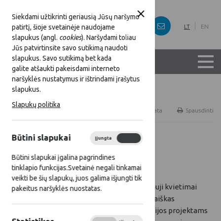
Siekdami užtikrinti geriausią Jūsų naršymo
patirtį, šioje svetainėje naudojame
LT
EN
slapukus (angl.
cookies
). Naršydami toliau
Jūs patvirtinsite savo sutikimą naudoti
slapukus. Savo sutikimą bet kada
galite atšaukti pakeisdami interneto
naršyklės nustatymus ir ištrindami įrašytus
slapukus.
Titulinis
Naujienos
Slapukų politika
RSS
Naujienų prenumerata
Spausdinti
Būtini slapukai
Įjungta
Išjungta
Visos naujienos
Būtini slapukai įgalina pagrindines
2018 09 25
tinklapio funkcijas.Svetainė negali tinkamai
veikti be šių slapukų, juos galima išjungti tik
Vyksta nauji kvietimai
pakeitus naršyklės nuostatas.
teikti paraiškas
kooperacijos projektams