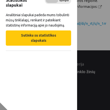
Statistikos
Baltijos jūros regione.
Įjungta
Išjungta
slapukai
Daugiau informacijos:
Analitiniai slapukai padeda mums tobulinti
mūsų tinklalapį, renkant ir pateikiant
https://app.rule.io/browser/a/n_v6/d/n_2oud/di/n_rt/s/n_1m
statistinę informaciją apie jo naudojimą.
Sutinku su statistikos
slapukais
© Lietuvos Respublikos žemės ūkio ministerija
Užsiprenumeruokite Lietuvos kaimo tinklo žinių
naujienlaiškį: