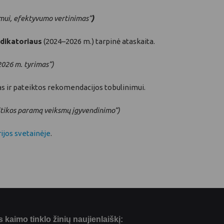
ymui, efektyvumo vertinimas“
)
ndikatoriaus
(2024–2026 m.) tarpinė ataskaita.
2026 m. tyrimas“)
s ir pateiktos rekomendacijos tobulinimui.
itikos paramą veiksmų įgyvendinimo“)
ijos svetainėje
.
kaimo tinklo žinių naujienlaiškį: