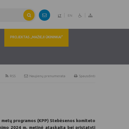
LT
EN
PROJEKTAS „MAŽIEJI ŪKININKAI“
RSS
Naujienų prenumerata
Spausdinti
020 metų programos (KPP) Stebėsenos komiteto
inimo 2024 m. metinė ataskaita
bei pristatyti