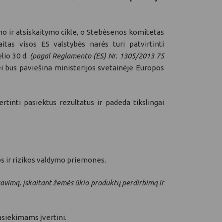
mo ir atsiskaitymo cikle, o Stebėsenos komitetas
as visos ES valstybės narės turi patvirtinti
lio 30 d.
(pagal Reglamento (ES) Nr. 1305/2013 75
 bus paviešina ministerijos svetainėje Europos
ertinti pasiektus rezultatus ir padeda tikslingai
s ir rizikos valdymo priemones.
avimą, įskaitant žemės ūkio produktų perdirbimą ir
asiekimams įvertini.