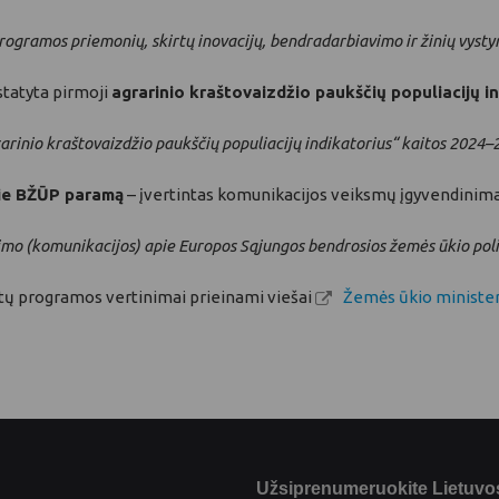
ogramos priemonių, skirtų inovacijų, bendradarbiavimo ir žinių vyst
statyta pirmoji
agrarinio kraštovaizdžio paukščių populiacijų i
rarinio kraštovaizdžio paukščių populiacijų indikatorius“ kaitos 2024–
pie BŽŪP paramą
– įvertintas komunikacijos veiksmų įgyvendinima
imo (komunikacijos) apie Europos Sąjungos bendrosios žemės ūkio pol
etų programos vertinimai prieinami viešai
Žemės ūkio minister
Užsiprenumeruokite Lietuvos 