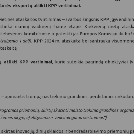
išorės ekspertų atlikti KPP vertinimai.
Metinės ataskaitos tvirtinimas – svarbus žingsnis KPP įgyvendini
atlieka esminį vaidmenį šiame etape. Kiekvienų metų ataskait
Stebėsenos komitetuose ir pateikti jas Europos Komisijai iki birže
straipsnio 1 dalį).
KPP 2024 m. ataskaita bei santrauka visuomenei
taskaitą.
ų atlikti KPP vertinimai
, kurie suteikia pagrindą objektyviai įv
s
– apimantis trumpąsias tiekimo grandines, perdirbimo, rinkodaro
ogramos priemonių, skirtų skatinti maisto tiekimo grandinės organiz
ą žemės ūkyje, efektyvumo ir veiksmingumo vertinimas“)
 skirtas inovacijų, žinių sklaidos ir bendradarbiavimo priemonių p