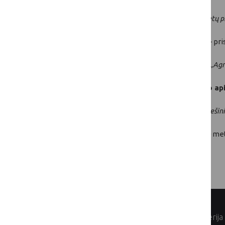
(„
Lietuvos kaimo plėtros 2014–2020 metų pr
Biologinės įvairovės poveikio tyrimas
– pri
(„Biologinės įvairovės poveikio rodiklio „Ag
Vertinimas dėl informavimo ir viešinimo a
(„Rekomendacijos dėl informavimo ir viešin
Visi atlikti Lietuvos kaimo plėtros 2014–2020 m
© Lietuvos Respublikos žemės ūkio ministerija