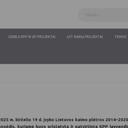
GERIEJI KPP IR SP PROJEKTAI
LKT NARIŲ PROJEKTAI
TEMOS
2025 m. birželio 19 d. įvyko Lietuvos kaimo plėtros 2014–2
posėdis, kuriame buvo pristatyta ir
patvirtinta KPP įgyvend