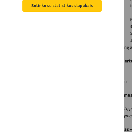
Sutinku su statistikos slapukais
Komisijai peržiūrėjus ir patvirtinus KPP metinę a
Posėdyje taip pat pristatyti išorės ekspert
planuoti tolesnius veiksmus.
Stebėsenos komitete pristatyti šie vertinimai:
KPP III-iojo prioriteto priemonių vertinima
(„Lietuvos kaimo plėtros 2014–2020 metų pr
rinkodarą, gyvūnų gerovę ir rizikos valdym
KPP I-ojo prioriteto priemonių vertinimas
–