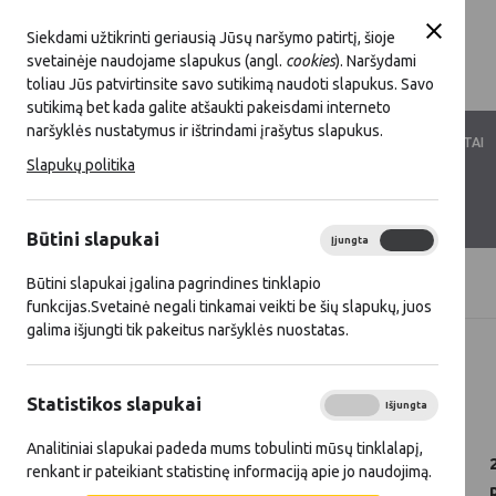
Siekdami užtikrinti geriausią Jūsų naršymo patirtį, šioje
svetainėje naudojame slapukus (angl.
cookies
). Naršydami
toliau Jūs patvirtinsite savo sutikimą naudoti slapukus. Savo
sutikimą bet kada galite atšaukti pakeisdami interneto
naršyklės nustatymus ir ištrindami įrašytus slapukus.
LKT VEIKLA
LKT NARYSTĖ
DOKUMENTAI
Slapukų politika
KONTAKTAI
D.U.K.
Būtini slapukai
Įjungta
Išjungta
Būtini slapukai įgalina pagrindines tinklapio
Titulinis
Naujienos
funkcijas.Svetainė negali tinkamai veikti be šių slapukų, juos
galima išjungti tik pakeitus naršyklės nuostatas.
Visos naujienos
Statistikos slapukai
2025 06 20
Įjungta
Išjungta
Analitiniai slapukai padeda mums tobulinti mūsų tinklalapį,
renkant ir pateikiant statistinę informaciją apie jo naudojimą.