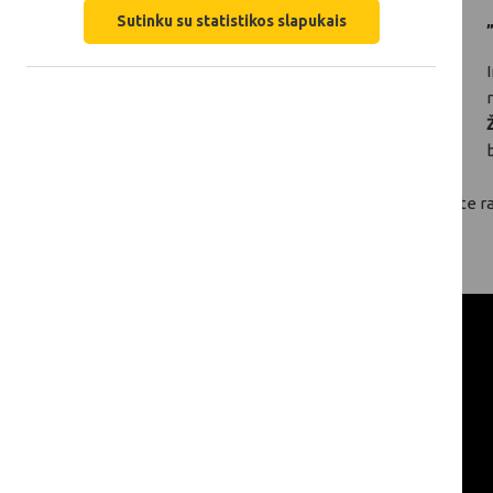
Sutinku su statistikos slapukais
Žemiau esančioje skiltyje „Dokumentai“ galite r
Kviečiame peržiūrėti renginio įrašą: