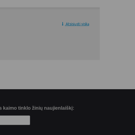
Atsisiųsti viską
kaimo tinklo žinių naujienlaiškį: