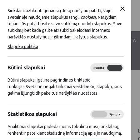
Siekdami užtikrinti geriausią Jūsų naršymo patirtį, šioje
svetainėje naudojame slapukus (angl.
cookies
). Naršydami
toliau Jūs patvirtinsite savo sutikimą naudoti slapukus. Savo
sutikimą bet kada galite atšaukti pakeisdami interneto
naršyklės nustatymus ir ištrindami įrašytus slapukus.
LKT VEIKLA
LKT NARYSTĖ
DOKUMENTAI
Slapukų politika
KONTAKTAI
D.U.K.
Būtini slapukai
Įjungta
Išjungta
Būtini slapukai įgalina pagrindines tinklapio
Titulinis
Naujienos
funkcijas.Svetainė negali tinkamai veikti be šių slapukų, juos
galima išjungti tik pakeitus naršyklės nuostatas.
Visos naujienos
Statistikos slapukai
2026 01 15
Įjungta
Išjungta
Analitiniai slapukai padeda mums tobulinti mūsų tinklalapį,
renkant ir pateikiant statistinę informaciją apie jo naudojimą.