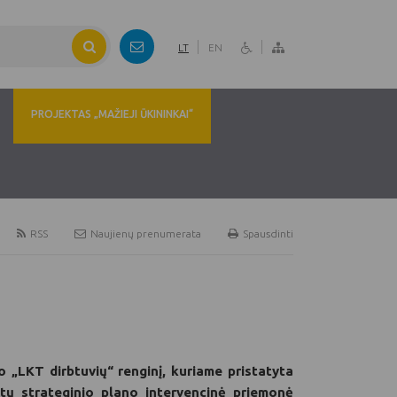
LT
EN
PROJEKTAS „MAŽIEJI ŪKININKAI“
RSS
Naujienų prenumerata
Spausdinti
 „LKT dirbtuvių“ renginį, kuriame pristatyta
ų strateginio plano intervencinė priemonė