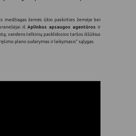
nes medžiagas žemės ūkio paskirties žemėje bei
pranešėjai iš
Aplinkos apsaugos agentūros
ir
tą, vandens telkinių pasklidosios taršos iššūkius
ęšimo plano sudarymas ir laikymasis“ sąlygas.