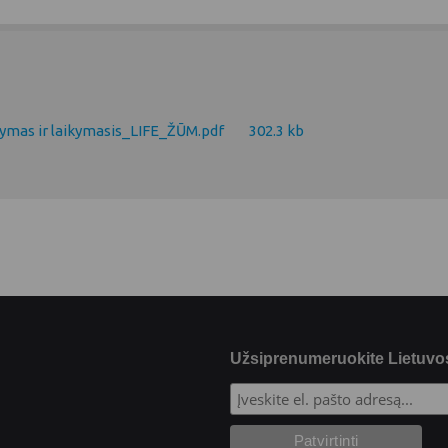
ymas ir laikymasis_LIFE_ŽŪM.pdf
302.3 kb
Užsiprenumeruokite Lietuvos 