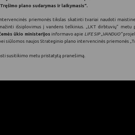
„Tręšimo plano sudarymas ir laikymasis“.
Intervencinės priemonės tikslas skatinti tvariai naudoti maisti
mažinti išsiplovimus į vandens telkinius. „LKT dirbtuvių“ metu 
Žemės ūkio ministerijos
informavo apie
LIFE SIP „VANDUO“
projek
bei siūlomos naujos Strateginio plano intervencinės priemonės „Tr
asti susitikimo metu pristatytą pranešimą.