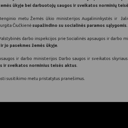
žemės ūkyje bei darbuotojų saugos ir sveikatos norminių teis
Renginio metu Žemės ūkio ministerijos Augalininkystės ir žaliųj
Jurgita Čiučkienė
supažindino su socialinės paramos sąlygomis
.
Valstybinės darbo inspekcijos prie Socialinės apsaugos ir darbo mi
 ir jo pasekmes žemės ūkyje
.
psaugos ir darbo ministerijos Darbo saugos ir sveikatos skyriaus 
 ir sveikatos norminius teisės aktus
.
asti susitikimo metu pristatytus pranešimus.