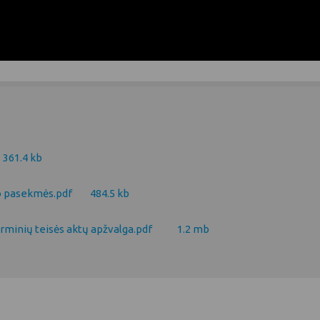
361.4 kb
jo pasekmės.pdf
484.5 kb
rminių teisės aktų apžvalga.pdf
1.2 mb