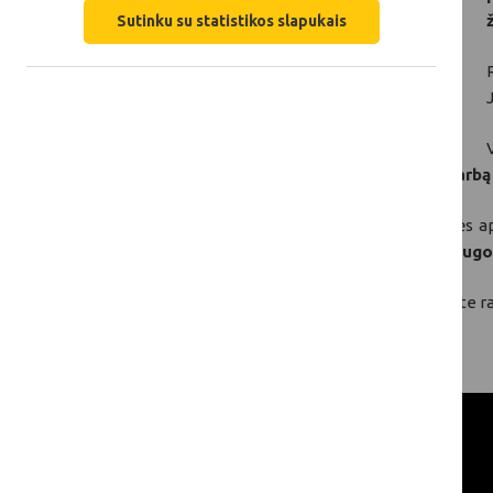
Sutinku su statistikos slapukais
patarėjas Edgar Lisica
aptarė nelegalaus darbą
Valstybinės darbo inspekcijos prie Socialinės a
Balčiūnas
išsamiai apžvelgė darbuotojų saugos
Žemiau esančioje skiltyje „Dokumentai“ galite r
Kviečiame peržiūrėti renginio įrašą: