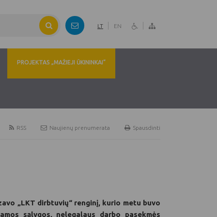
LT
EN
PROJEKTAS „MAŽIEJI ŪKININKAI“
RSS
Naujienų prenumerata
Spausdinti
zavo „LKT dirbtuvių“ renginį, kurio metu buvo
aramos sąlygos, nelegalaus darbo pasekmės