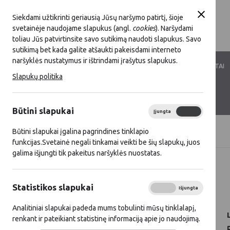
Siekdami užtikrinti geriausią Jūsų naršymo patirtį, šioje
svetainėje naudojame slapukus (angl.
cookies
). Naršydami
toliau Jūs patvirtinsite savo sutikimą naudoti slapukus. Savo
sutikimą bet kada galite atšaukti pakeisdami interneto
naršyklės nustatymus ir ištrindami įrašytus slapukus.
LKT VEIKLA
LKT NARYSTĖ
DOKUMENTAI
Slapukų politika
KONTAKTAI
D.U.K.
Būtini slapukai
Įjungta
Išjungta
Būtini slapukai įgalina pagrindines tinklapio
Titulinis
Naujienos
funkcijas.Svetainė negali tinkamai veikti be šių slapukų, juos
galima išjungti tik pakeitus naršyklės nuostatas.
Visos naujienos
Statistikos slapukai
2025 03 18
Įjungta
Išjungta
Analitiniai slapukai padeda mums tobulinti mūsų tinklalapį,
renkant ir pateikiant statistinę informaciją apie jo naudojimą.