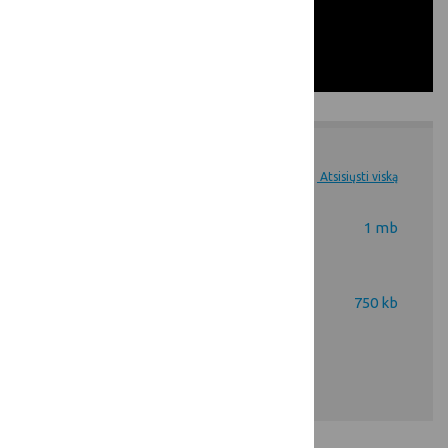
Dokumentai
Atsisiųsti viską
Trumpos tiekimo
1 mb
grandinės.pdf
Trumposios maisto tiekimo
750 kb
grandinės ir maisto produktų
viešieji pirkimai.pdf