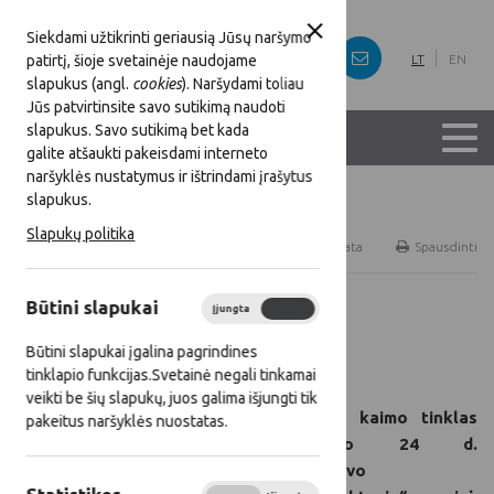
Siekdami užtikrinti geriausią Jūsų naršymo
patirtį, šioje svetainėje naudojame
LT
EN
slapukus (angl.
cookies
). Naršydami toliau
Jūs patvirtinsite savo sutikimą naudoti
slapukus. Savo sutikimą bet kada
galite atšaukti pakeisdami interneto
naršyklės nustatymus ir ištrindami įrašytus
slapukus.
Titulinis
Naujienos
Slapukų politika
RSS
Naujienų prenumerata
Spausdinti
Būtini slapukai
Įjungta
Išjungta
Visos naujienos
Būtini slapukai įgalina pagrindines
2025 04 24
tinklapio funkcijas.Svetainė negali tinkamai
veikti be šių slapukų, juos galima išjungti tik
Lietuvos kaimo tinklas
pakeitus naršyklės nuostatas.
balandžio 24 d.
organizavo