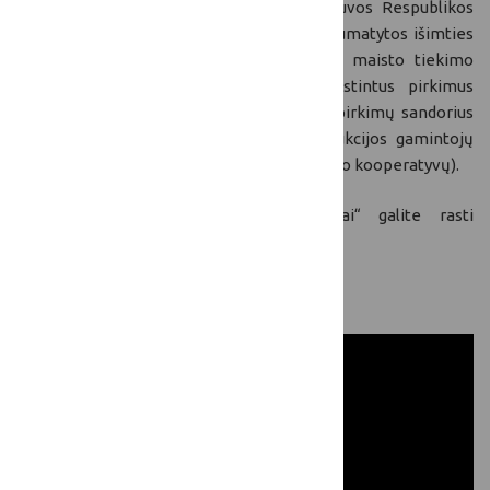
Pagrindinis dėmesys buvo skiriamas Lietuvos Respublikos
viešųjų pirkimų įstatyme (71 str. 6d.19p) numatytos išimties
maisto produktų pirkimams iš trumpųjų maisto tiekimo
grandinių paaiškinimui, vykdant supaprastintus pirkimus
neskelbiamų derybų būdu ir į tiesioginių pirkimų sandorius
įtraukiant kuo daugiau žemės ūkio produkcijos gamintojų
(ūkininkų, žemės ūkio bendrovių, žemės ūkio kooperatyvų).
Žemiau esančioje skiltyje „Dokumentai“ galite rasti
susitikimo metu pristatytus pranešimus.
Kviečiame peržiūrėti renginio įrašą: