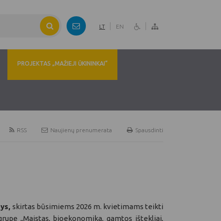
LT
EN
PROJEKTAS „MAŽIEJI ŪKININKAI“
RSS
Naujienų prenumerata
Spausdinti
nys,
skirtas būsimiems 2026 m. kvietimams teikti
rupę „Maistas, bioekonomika, gamtos ištekliai,