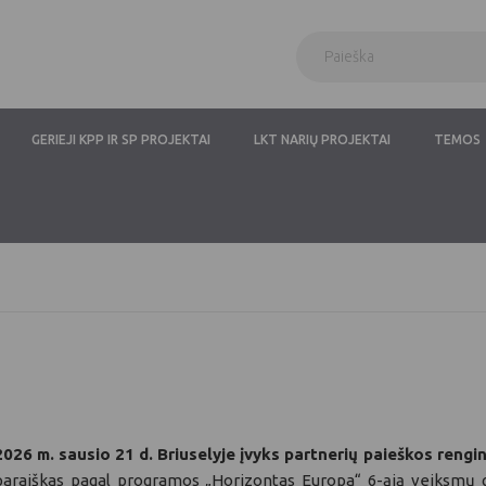
GERIEJI KPP IR SP PROJEKTAI
LKT NARIŲ PROJEKTAI
TEMOS
2026 m. sausio 21 d. Briuselyje įvyks partnerių paieškos rengi
paraiškas pagal programos „Horizontas Europa“ 6-ąją veiksmų g