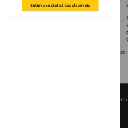
Sutinku su statistikos slapukais
Daugiau informacijos apie renginius galite rasti
© Lietuvos Respublikos žemės ūkio ministerija