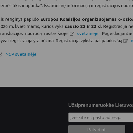
žemės ūkis ir aplinka“. Išsamesnę informaciją ir registracijos nuor
Šis renginys papildo
Europos Komisijos organizuojamas 6-osio
2026 m. kvietimams, kurios vyks
sausio 22 ir 23 d.
Registracija n
transliacijos nuorodą rasite šioje
svetainėje
. Pageidaujanti
gyvai registracija yra būtina. Registracija vyksta paspaudus šią
NCP svetainėje
.
Užsiprenumeruokite Lietuvos 