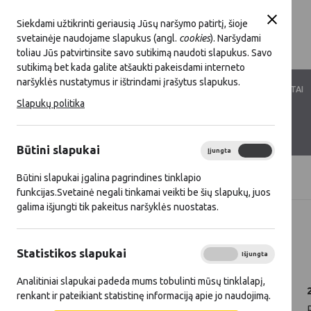
Siekdami užtikrinti geriausią Jūsų naršymo patirtį, šioje
svetainėje naudojame slapukus (angl.
cookies
). Naršydami
toliau Jūs patvirtinsite savo sutikimą naudoti slapukus. Savo
sutikimą bet kada galite atšaukti pakeisdami interneto
naršyklės nustatymus ir ištrindami įrašytus slapukus.
LKT VEIKLA
LKT NARYSTĖ
DOKUMENTAI
Slapukų politika
KONTAKTAI
D.U.K.
Būtini slapukai
Įjungta
Išjungta
Būtini slapukai įgalina pagrindines tinklapio
Titulinis
Naujienos
funkcijas.Svetainė negali tinkamai veikti be šių slapukų, juos
galima išjungti tik pakeitus naršyklės nuostatas.
Visos naujienos
Statistikos slapukai
2025 12 17
Įjungta
Išjungta
Analitiniai slapukai padeda mums tobulinti mūsų tinklalapį,
renkant ir pateikiant statistinę informaciją apie jo naudojimą.