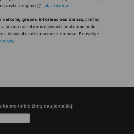
odą rasite renginio
platformoje
.
s veiksmų grupės informacines dienas
, skirtas
ėra būtina norintiems dalyvauti nuotoliniu būdu –
ems dalyvauti informacinėse dienose Briuselyje
nuorodą
.
kaimo tinklo žinių naujienlaiškį: