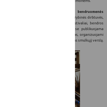
teikiamas paslaugas ir aplinką jauniems žmonėms.
Vizito metu pristatytos tokios
kaimo bendruomenės
iniciatyvos,
kaip pasivaikščiojimo takai, kūrybinės dirbtuvės,
savaitgalio mugės, kasmetiniai morkų festivaliai, bendros
kūrybinės dirbtuvės, socialiniuose tinkluose publikuojama
informacija apie kaime teikiamas paslaugas, organizuojami
mokymai pradedantiesiems ar plėtojantiems smulkųjį verslą.