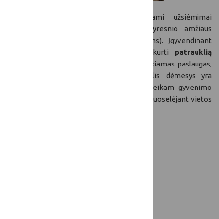
Įkurtame
Dienos centre
organizuojami užsiėmimai
įvairioms kaimo gyventojų grupėms (vyresnio amžiaus
žmonėms, jaunoms mamoms, bedarbiams). Įgyvendinant
įvairias veiklas, Alsungoje siekiama sukurti
patrauklią
aplinką
, atsižvelgiant į infrastruktūrą, teikiamas paslaugas,
gamtą ir tvarumą, bei santykius. Didelis dėmesys yra
skiriamas verslo plėtojimui, švietimui, sveikam gyvenimo
būdui, ir ypatingai
tradicijų išsaugojimui
, puoselėjant vietos
gyventojų – suiti kultūrą.