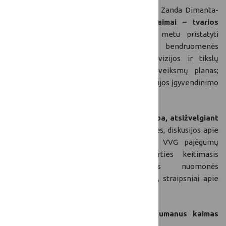
Latvijos BŽŪP
nacionalinio tinklo atstovė Zanda Dimanta-
Svilpe pristatė pranešimą
„Sumanieji kaimai – tvarios
vietos plėtros metodas
“. Pranešimo metu pristatyti
šie
Kaimo strategijos kūrimo etapai
: bendruomenės
įtraukimas; esamos situacijos analizė; vizijos ir tikslų
formulavimas; prioritetų nustatymas; veiksmų planas;
išteklių ir finansavimo planavimas; strategijos įgyvendinimo
ir stebėsenos mechanizmas.
Taip pat,
akcentuota VVG paramos svarba, atsižvelgiant
į LEADER metodo stiprinimą
(darbo grupės, diskusijos apie
LEADER valdymo sistemos tobulinimą); VVG pajėgumų
stiprinimą (mokymai, seminarai, patirties keitimasis
įvairiomis temomis); visuomenės nuomonės
stiprinimą nacionaliniu lygmeniu (leidiniai, straipsniai apie
LEADER, vaizdo įrašai).
Latvijos BŽŪP atstovai pažymėjo, kad
sumanus kaimas
vietovėje turi atnešti pokyčius!