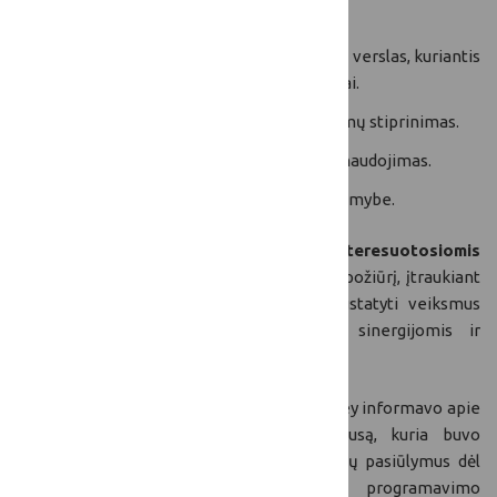
metu išskirti šie pagrindiniai aspektai:
Konkurencingas ir efektyvus žemės ūkio verslas, kuriantis
didesnę pridėtinę vertę šalies ekonomikai.
Rinkos prieinamumo ir eksporto pajėgumų stiprinimas.
Efektyvus ir tvarus nacionalinių išteklių naudojimas.
Rizikos valdymas su subalansuota atsakomybe.
Pranešėjas pažymėjo
dialogų su suinteresuotosiomis
šalimis reikšmę
, nes jie skatina sisteminį požiūrį, įtraukiant
daugelį suinteresuotųjų šalių, siekiant nustatyti veiksmus
visoje sistemoje kartu su galimomis sinergijomis ir
kompromisais.
Europos BŽŪP
tinklo atstovė Dana Freshley informavo apie
atliktą nacionalinių kaimo tinklų apklausą, kuria buvo
siekiama įvertinti nacionalinių BŽŪP tinklų pasiūlymus dėl
nacionalinių tinklų vaidmens naujame programavimo