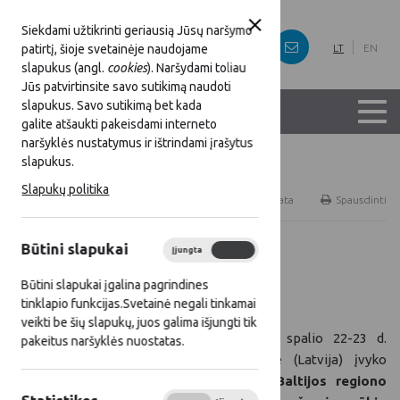
Siekdami užtikrinti geriausią Jūsų naršymo
patirtį, šioje svetainėje naudojame
LT
EN
slapukus (angl.
cookies
). Naršydami toliau
Jūs patvirtinsite savo sutikimą naudoti
slapukus. Savo sutikimą bet kada
galite atšaukti pakeisdami interneto
naršyklės nustatymus ir ištrindami įrašytus
slapukus.
Titulinis
Naujienos
Slapukų politika
RSS
Naujienų prenumerata
Spausdinti
Būtini slapukai
Įjungta
Išjungta
Visos naujienos
Būtini slapukai įgalina pagrindines
2025 10 24
tinklapio funkcijas.Svetainė negali tinkamai
veikti be šių slapukų, juos galima išjungti tik
2025 m. spalio 22-23 d.
pakeitus naršyklės nuostatas.
Kuldygoje (Latvija) įvyko
Šiaurės-Baltijos regiono