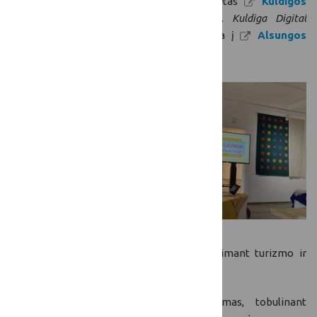
Susitikimo metu buvo taip buvo pristatytas
Kuldigos
skaitmeninės inovacijos centras
(angl.
Kuldiga Digital
Innovation Centre)
ir suorganizuota išvyka į
Alsungos
amatų namus
(angl.
Alsunga Craft House
).
Alsungos amatų
namuose
pristatyta
Alsungos
„Sumanaus
kaimo“
strategija
, kuri
apima šias
kryptis:
Vietos smulkaus verslo plėtojimas, apimant turizmo ir
kito smulkaus verslo plėtrą;
Žmonių skaičiaus kaime stabilizavimas, tobulinant