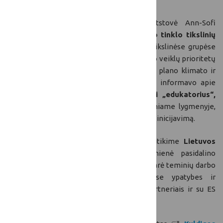
Suomijos BŽŪP
nacionalinio tinklo atstovė Ann-Sofi
Backgren informavo apie
Suomijos kaimo tinklo tikslinių
grupių veiklą
ir siekiamus tikslus. Šiose tikslinėse grupėse
siekiama suformuluoti pasiūlymus dėl tinklo veiklų prioritetų
2023-2027 metams ir 2025 metų veiksmų plano klimato ir
aplinkosaugos srityje. Taip pat, pranešėja informavo apie
Suomijoje įgyvendinamą iniciatyvą
ugdyti „edukatorius“,
kurie pagerintų žinias ir įgūdžius regioniniame lygmenyje,
siekant paskatinti daugiafunkcinių projektų inicijavimą.
Šiaurės-Baltijos regiono tinklo narių susitikime
Lietuvos
kaimo tinklo atstovė
Diana Paliukėnienė pasidalino
Lietuvos kaimo tinklo gerąja patirtimi, aptarė teminių darbo
grupių kūrimo įvairiose regiono šalyse ypatybes ir
bendradarbiavimo galimybes su tinklo partneriais ir su ES
BŽŪP tinklu.