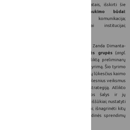
laikotarpyje. Remiantis apklausos rezultatais, išskirti šie
galimi nacionalinių tinklų įsitraukimo būdai
:
suinteresuotųjų šalių įtraukimas; komunikacija;
koordinavimas; parama valdančiajai institucijai;
įgyvendinimas.
Latvijos BŽŪP
nacionalinio tinklo atstovė Zanda Dimanta-
Svilpe informavo apie
ekspertų tikslinės grupės
(
angl.
expert focus group
) 2024–2025 metais atliktą preliminarų
kaimo erdvės plėtros strategijos poreikių tyrimą. Šio tyrimo
tikslas - nustatyti suinteresuotąsias šalis ir jų lūkesčius kaimo
plėtros srityje, galimas sinergijos sritis ir tolesnius veiksmus
siekiant plėtoti vieningą kaimo plėtros strategiją. Atlikto
tyrimo metu, nustatytos suinteresuotos šalys ir jų
pagrindiniai poreikiai; apibrėžti pagrindiniai iššūkiai; nustatyti
pagrindiniai kaimo vietovių plėtros rodikliai; išnagrinėti kitų
šalių valdymo modeliai; nubrėžtos pagrindinės sprendimų
kryptys; sprendimai dėl tolesnių žingsnių.