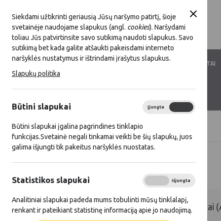
Siekdami užtikrinti geriausią Jūsų naršymo patirtį, šioje
svetainėje naudojame slapukus (angl.
cookies
). Naršydami
toliau Jūs patvirtinsite savo sutikimą naudoti slapukus. Savo
sutikimą bet kada galite atšaukti pakeisdami interneto
naršyklės nustatymus ir ištrindami įrašytus slapukus.
LKT VEIKLA
LKT NARYSTĖ
DOKUMENTAI
Slapukų politika
KONTAKTAI
D.U.K.
Būtini slapukai
Įjungta
Išjungta
Būtini slapukai įgalina pagrindines tinklapio
Titulinis
Gerieji KPP ir SP projektai
funkcijas.Svetainė negali tinkamai veikti be šių slapukų, juos
galima išjungti tik pakeitus naršyklės nuostatas.
Gerieji KPP ir SP projektai
Statistikos slapukai
Įjungta
Išjungta
Analitiniai slapukai padeda mums tobulinti mūsų tinklalapį,
Ateities kaimo kūrėjų apdovanojimai
renkant ir pateikiant statistinę informaciją apie jo naudojimą.