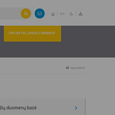
LT
EN
PROJEKTAS „MAŽIEJI ŪKININKAI“
Spausdinti
džių duomenų bazė