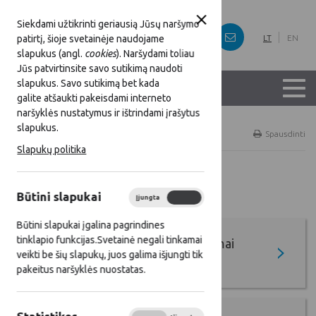
Siekdami užtikrinti geriausią Jūsų naršymo
patirtį, šioje svetainėje naudojame
LT
EN
slapukus (angl.
cookies
). Naršydami toliau
Jūs patvirtinsite savo sutikimą naudoti
slapukus. Savo sutikimą bet kada
galite atšaukti pakeisdami interneto
naršyklės nustatymus ir ištrindami įrašytus
slapukus.
Titulinis
Gerieji KPP ir SP projektai
Spausdinti
Slapukų politika
Gerieji KPP ir SP projektai
Būtini slapukai
Įjungta
Išjungta
Būtini slapukai įgalina pagrindines
tinklapio funkcijas.Svetainė negali tinkamai
Ateities kaimo kūrėjų apdovanojimai
veikti be šių slapukų, juos galima išjungti tik
(AKKA)
pakeitus naršyklės nuostatas.