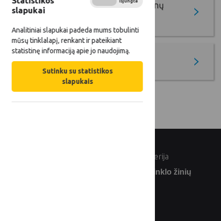
Statistikos
Įjungta
Išjungta
Gerųjų projektų pavyzdžių duomenų
slapukai
bazė
Analitiniai slapukai padeda mums tobulinti
mūsų tinklalapį, renkant ir pateikiant
statistinę informaciją apie jo naudojimą.
Krašto auksas
Sutinku su statistikos
slapukais
© Lietuvos Respublikos žemės ūkio ministerija
Užsiprenumeruokite Lietuvos kaimo tinklo žinių
naujienlaiškį: