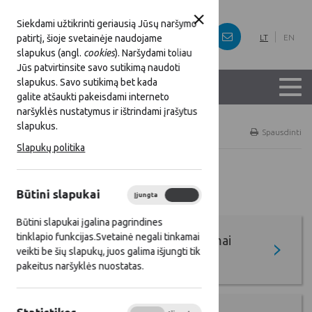
Siekdami užtikrinti geriausią Jūsų naršymo
patirtį, šioje svetainėje naudojame
LT
EN
slapukus (angl.
cookies
). Naršydami toliau
Jūs patvirtinsite savo sutikimą naudoti
slapukus. Savo sutikimą bet kada
galite atšaukti pakeisdami interneto
naršyklės nustatymus ir ištrindami įrašytus
slapukus.
Titulinis
Gerieji KPP ir SP projektai
Spausdinti
Slapukų politika
Gerieji KPP ir SP projektai
Būtini slapukai
Įjungta
Išjungta
Būtini slapukai įgalina pagrindines
tinklapio funkcijas.Svetainė negali tinkamai
Ateities kaimo kūrėjų apdovanojimai
veikti be šių slapukų, juos galima išjungti tik
(AKKA)
pakeitus naršyklės nuostatas.