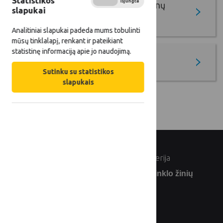
Statistikos
Įjungta
Išjungta
Gerųjų projektų pavyzdžių duomenų
slapukai
bazė
Analitiniai slapukai padeda mums tobulinti
mūsų tinklalapį, renkant ir pateikiant
statistinę informaciją apie jo naudojimą.
Krašto auksas
Sutinku su statistikos
slapukais
© Lietuvos Respublikos žemės ūkio ministerija
Užsiprenumeruokite Lietuvos kaimo tinklo žinių
naujienlaiškį: