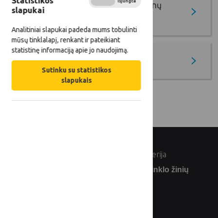
Statistikos
Įjungta
Išjungta
Gerųjų projektų pavyzdžių duomenų
slapukai
bazė
Analitiniai slapukai padeda mums tobulinti
mūsų tinklalapį, renkant ir pateikiant
statistinę informaciją apie jo naudojimą.
Krašto auksas
Sutinku su statistikos
slapukais
© Lietuvos Respublikos žemės ūkio ministerija
Užsiprenumeruokite Lietuvos kaimo tinklo žinių
naujienlaiškį: