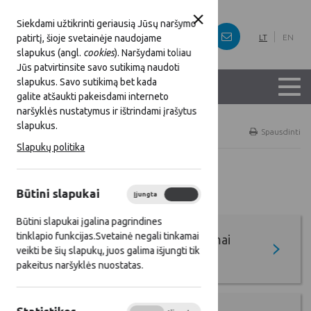
Siekdami užtikrinti geriausią Jūsų naršymo
patirtį, šioje svetainėje naudojame
LT
EN
slapukus (angl.
cookies
). Naršydami toliau
Jūs patvirtinsite savo sutikimą naudoti
slapukus. Savo sutikimą bet kada
galite atšaukti pakeisdami interneto
naršyklės nustatymus ir ištrindami įrašytus
slapukus.
Titulinis
Gerieji KPP ir SP projektai
Spausdinti
Slapukų politika
Gerieji KPP ir SP projektai
Būtini slapukai
Įjungta
Išjungta
Būtini slapukai įgalina pagrindines
tinklapio funkcijas.Svetainė negali tinkamai
Ateities kaimo kūrėjų apdovanojimai
veikti be šių slapukų, juos galima išjungti tik
(AKKA)
pakeitus naršyklės nuostatas.