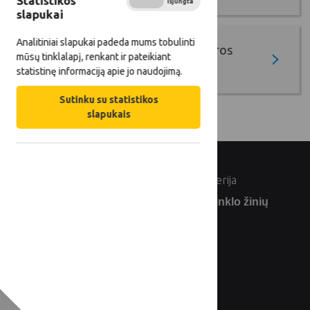
Statistikos
Įjungta
Išjungta
slapukai
Analitiniai slapukai padeda mums tobulinti
Lietuvos žemės ūkio ir kaimo plėtros
mūsų tinklalapį, renkant ir pateikiant
2023–2027 m. strateginis planas
statistinę informaciją apie jo naudojimą.
Sutinku su statistikos
slapukais
© Lietuvos Respublikos žemės ūkio ministerija
Užsiprenumeruokite Lietuvos kaimo tinklo žinių
naujienlaiškį: