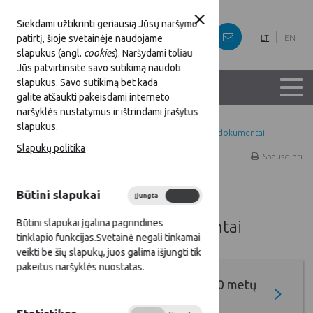
Siekdami užtikrinti geriausią Jūsų naršymo
patirtį, šioje svetainėje naudojame
LT
EN
slapukus (angl.
cookies
). Naršydami toliau
Jūs patvirtinsite savo sutikimą naudoti
slapukus. Savo sutikimą bet kada
galite atšaukti pakeisdami interneto
naršyklės nustatymus ir ištrindami įrašytus
slapukus.
Titulinis
Svarbiausi LKT veiklą reglamentuojantys dokumentai
Slapukų politika
Spausdinti
Būtini slapukai
Įjungta
Išjungta
Svarbiausi LKT veiklą
reglamentuojantys dokumentai
Būtini slapukai įgalina pagrindines
tinklapio funkcijas.Svetainė negali tinkamai
veikti be šių slapukų, juos galima išjungti tik
pakeitus naršyklės nuostatas.
Lietuvos kaimo plėtros 2014–2020 metų
programa