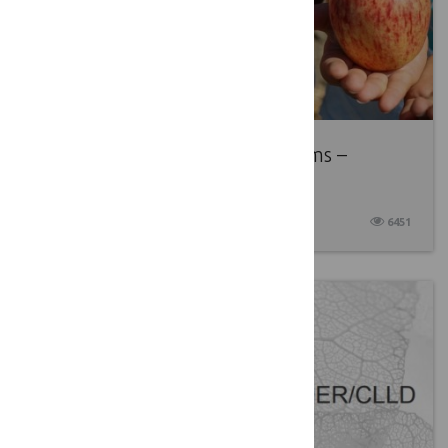
Kokybiškų produktų gamintojams –
daugiau paramos galimybių
2017 10 12
6451