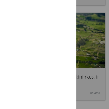
Melioracijos likimas jaudina ir ūkininkus, ir
valdžią
2017 10 04
6335