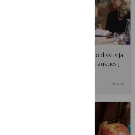
Įvyko tarptautinė apskritojo stalo diskusija
„LEADER priemonė – jaunimo įtraukties į
kaimo plėtros procesus įrankis“
2017 10 17
6913