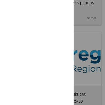
Ūkininkai ir kitais metais nepraleis progos
modernizuoti savo ūkius
2017 10 11
6329
Lenkijos Darnaus vystymosi institutas
ieško „Interreg“ programos projekto