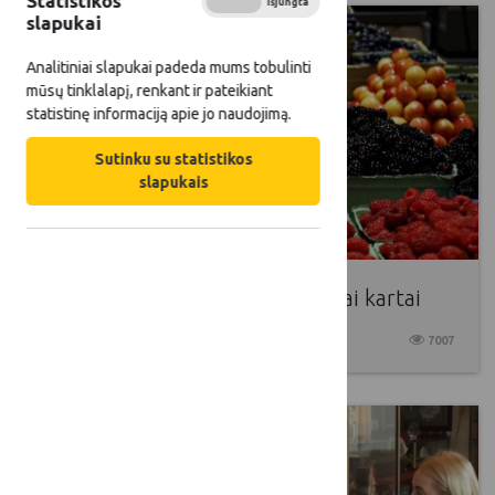
Statistikos
Įjungta
Išjungta
slapukai
Analitiniai slapukai padeda mums tobulinti
mūsų tinklalapį, renkant ir pateikiant
statistinę informaciją apie jo naudojimą.
Sutinku su statistikos
slapukais
Kaimas – namai ne tik vyresniajai kartai
2017 10 19
7007