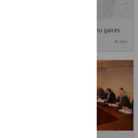
EKPT paskelbė LEADER vertinimo gaires
2017 10 12
7678