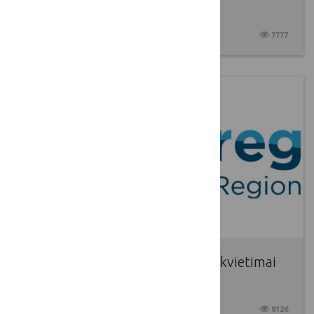
partnerių
2017 10 09
7777
Paskelbti „Interreg“ programos kvietimai
teikti paraiškas
2017 10 06
8126