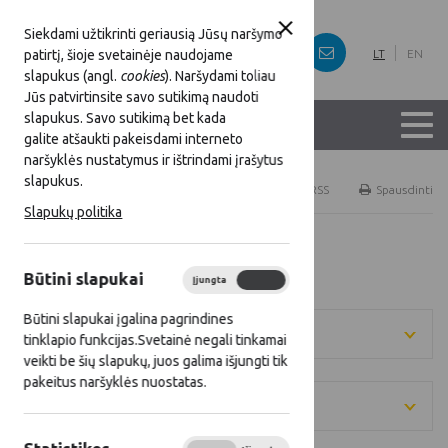
Siekdami užtikrinti geriausią Jūsų naršymo
patirtį, šioje svetainėje naudojame
LT
EN
slapukus (angl.
cookies
). Naršydami toliau
Jūs patvirtinsite savo sutikimą naudoti
slapukus. Savo sutikimą bet kada
galite atšaukti pakeisdami interneto
naršyklės nustatymus ir ištrindami įrašytus
slapukus.
Titulinis
Naujienos
RSS
Spausdinti
Slapukų politika
Visos naujienos
Būtini slapukai
Įjungta
Išjungta
Būtini slapukai įgalina pagrindines
Metai
tinklapio funkcijas.Svetainė negali tinkamai
veikti be šių slapukų, juos galima išjungti tik
pakeitus naršyklės nuostatas.
Kategorija