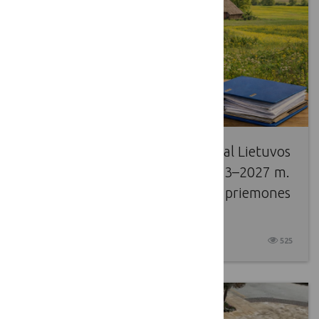
Pakeistas paramos paraiškų pagal Lietuvos
žemės ūkio ir kaimo plėtros 2023–2027 m.
strateginio plano intervencines priemones
priėmimo 2026 m. tvarkaraštis
2026 04 10
525