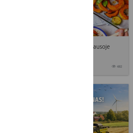
Kvietimas dalyvauti viešoje apklausoje
Food 2040
2026 02 26
482