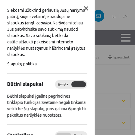
Siekdami užtikrinti geriausią Jūsų naršymo
patirtį, šioje svetainėje naudojame
LT
EN
slapukus (angl.
cookies
). Naršydami toliau
Jūs patvirtinsite savo sutikimą naudoti
slapukus. Savo sutikimą bet kada
galite atšaukti pakeisdami interneto
naršyklės nustatymus ir ištrindami įrašytus
slapukus.
Titulinis
Naujienos
RSS
Spausdinti
Slapukų politika
Visos naujienos
Būtini slapukai
Įjungta
Išjungta
Būtini slapukai įgalina pagrindines
Metai
tinklapio funkcijas.Svetainė negali tinkamai
veikti be šių slapukų, juos galima išjungti tik
pakeitus naršyklės nuostatas.
Kategorija