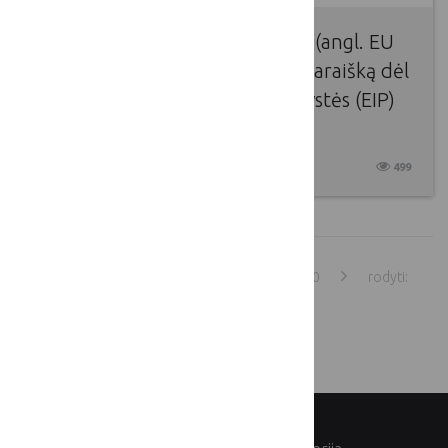
Europos Sąjungos BŽŪP tinklas (angl. EU
CAP Network) kviečia pateikti paraišką dėl
trijų Europos inovacijų partnerystės​ (EIP)
veiklos grupių tarpusavio vizitų
2026 02 13
499
1
2
3
4
5
6
7
...
70
rodyti: