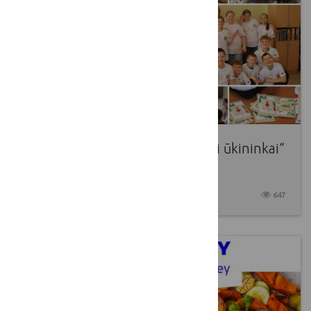
Startavo mūsų projekto „Mažieji ūkininkai“
kelionė!
2026 03 03
647