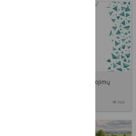
„Ateities kaimo kūrėjų apdovanojimų
2026“ (AKKA 2026) konkursas
2026 04 10
1533