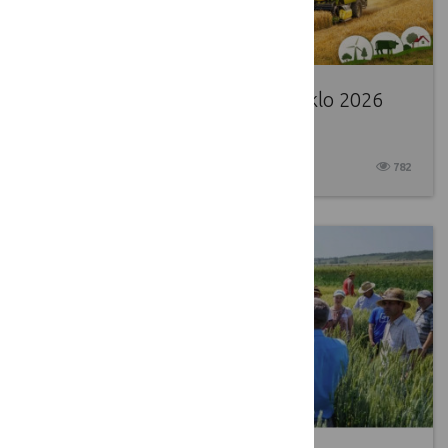
Patvirtintas Lietuvos kaimo tinklo 2026
metų veiksmų planas
2026 02 19
782