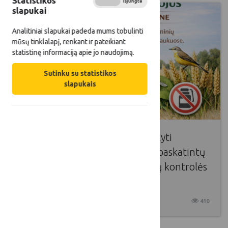
Statistikos
Įjungta
Išjungta
slapukai
Analitiniai slapukai padeda mums tobulinti
mūsų tinklalapį, renkant ir pateikiant
statistinę informaciją apie jo naudojimą.
Sutinku su statistikos
slapukais
Kviečiame javų augintojus atsakyti
anketos klausimus apie tai, kas paskatintų
jus taikyti ne cheminius kenkėjų kontrolės
metodus savo javų laukuose!
2026 04 15
410