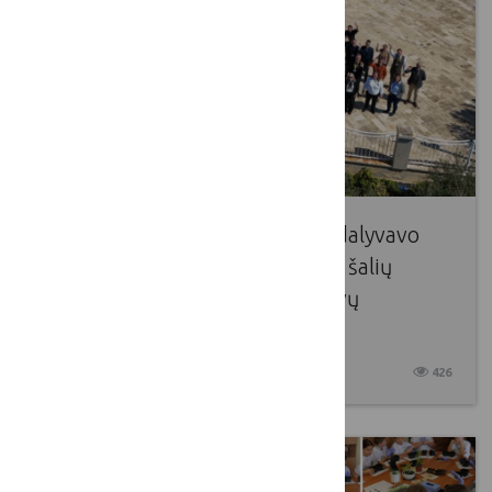
Lietuvos kaimo tinklo atstovai dalyvavo
septintajame Europos Sąjungos šalių
Nacionalinių BŽŪP tinklų atstovų
susitikime
2026 03 31
426